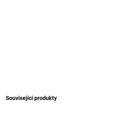
−
+
Přidat do košíku
Zápisník
velikosti A5 s autorským motivem
citronů
. Dvě varianty -
tečkovaná nebo
linkovaná lineatura
v měkké vazbě, 140 stran.
DETAILNÍ INFORMACE
ZEPTAT SE
HLÍDAT
Související produkty
AKCE
TIP