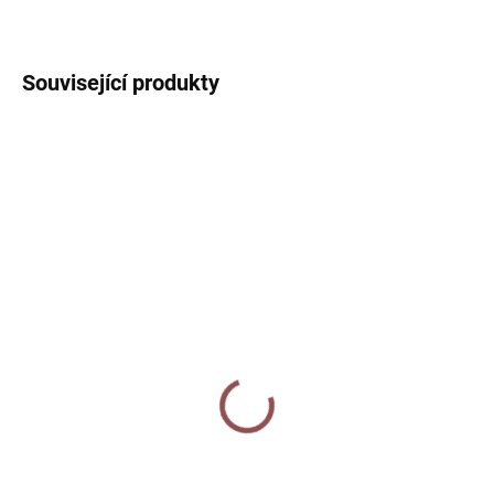
ZEPTAT SE
HLÍDAT
Související produkty
SKLADEM
SKLADEM
Sada jmenovek - Andílci
Obálka DL - Andílci ve
ve sněhu
sněhu
50 Kč
20 Kč
od
Do košíku
Detail
Vánoční jmenovky s