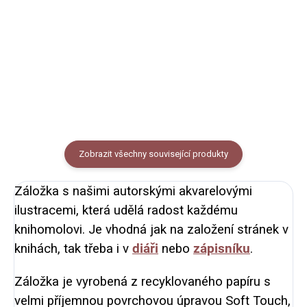
motivem zvířátek dělajících
Obálka s autorským motivem
andílky ve sněhu na ty
zvířátek dělajících andílky ve
nejkouzelnější dárečky a
sněhu. Varianty: jedna
překvapení.
obálka nebo sada 5 kusů obálek.
Rozměr obálky: DL 220 x 110
mm
Zobrazit všechny související produkty
Záložka s našimi autorskými akvarelovými
ilustracemi, která udělá radost každému
knihomolovi. Je vhodná jak na založení stránek v
knihách, tak třeba i v
diáři
nebo
zápisníku
.
Záložka je vyrobená z recyklovaného papíru s
velmi příjemnou povrchovou úpravou Soft Touch,