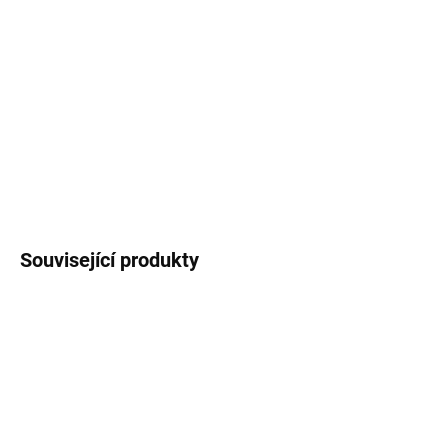
Vánoční
jmenovky
s motivem
lišek
a sněhových
vloček
na ty nejkouzelnější dárečky a překvapení.
Sada 5 ks.
DETAILNÍ INFORMACE
ZEPTAT SE
HLÍDAT
Související produkty
VÍCE ZA MÉNĚ