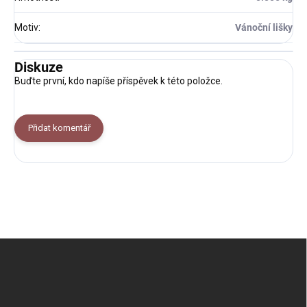
Motiv
:
Vánoční lišky
Diskuze
Buďte první, kdo napíše příspěvek k této položce.
Přidat komentář
Z
á
p
a
t