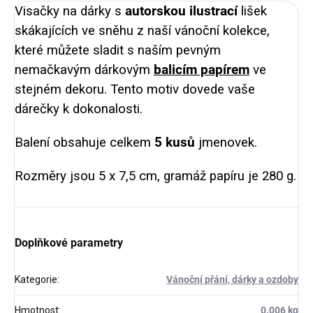
Visačky na dárky s
autorskou ilustrací
lišek
skákajících ve sněhu z naší vánoční kolekce,
které můžete sladit s naším pevným
nemačkavým dárkovým
balicím papírem
ve
stejném dekoru. Tento motiv dovede vaše
dárečky k dokonalosti.
Balení obsahuje celkem
5 kusů
jmenovek.
Rozměry jsou 5 x 7,5 cm, gramáž papíru je 280 g.
Doplňkové parametry
Kategorie
:
Vánoční přání, dárky a ozdoby
Hmotnost
:
0.006 kg