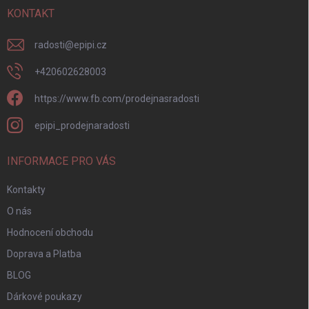
í
KONTAKT
radosti
@
epipi.cz
+420602628003
https://www.fb.com/prodejnasradosti
epipi_prodejnaradosti
INFORMACE PRO VÁS
Kontakty
O nás
Hodnocení obchodu
Doprava a Platba
BLOG
Dárkové poukazy