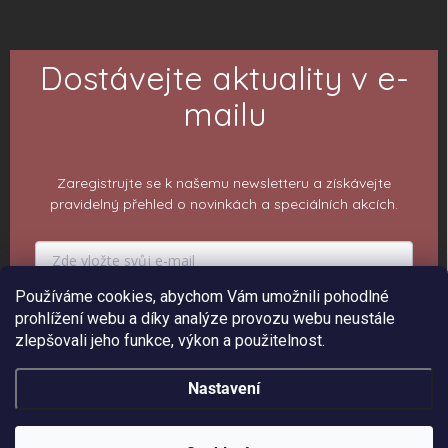
Dostávejte aktuality v e-
mailu
Zaregistrujte se k našemu newsletteru a získávejte
pravidelný přehled o novinkách a speciálních akcích.
Používáme cookies, abychom Vám umožnili pohodlné
PŘIHLÁSIT K ODBĚRU
prohlížení webu a díky analýze provozu webu neustále
zlepšovali jeho funkce, výkon a použitelnost.
Nastavení
Copyright 2026
ePiPí - Prodejna radostí
. Všechna práva vyhrazena.
Upravit
nastavení cookies