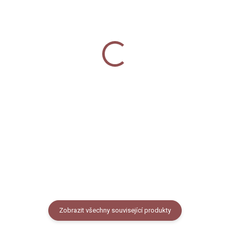
SKLADEM
SKLADEM
Vánoční balicí papír -
Zápisník A5 - Lišky
Lišky
280 Kč
75 Kč
Detail
Do košíku
Zápisník velikosti A5 s
autorským motivem lišek na
Vánoční balicí papír s autorským
starorůžovém podkladu. Dvě
motivem lišek a sněhových
varianty - tečkovaná nebo
vloček. Rozměr A1 - 841 x 594
linkovaná lineatura v měkké
mm.
vazbě, 140 stran.
Zobrazit všechny související produkty