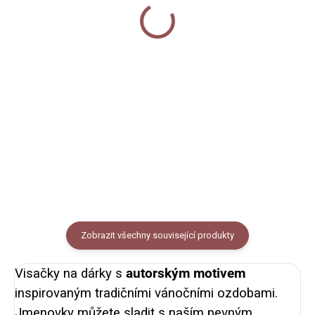
ozdoby
60 Kč
150 Kč
Do košíku
Do košíku
Vánoční pohlednice s autorskou
11 autorských ilustrací
ilustrací vánočních ozdob, lze
tradičních vánočních ozdob s
využít i jako přání nebo obrázek k
vyznačenou cestou pro
zarámování. Formát A6,
vystřižení + provázek.
pohlednicový papír 300g. Balení
obsahuje obálku z...
Zobrazit všechny související produkty
Visačky na dárky s
autorským motivem
inspirovaným tradičními vánočními ozdobami.
Jmenovky můžete sladit s naším pevným