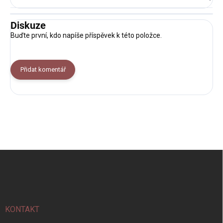
Diskuze
Buďte první, kdo napíše příspěvek k této položce.
Přidat komentář
Z
á
p
a
t
í
KONTAKT