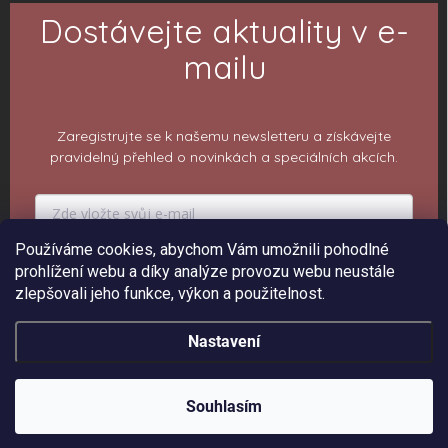
Dostávejte aktuality v e-
mailu
Zaregistrujte se k našemu newsletteru a získávejte
pravidelný přehled o novinkách a speciálních akcích.
Používáme cookies, abychom Vám umožnili pohodlné
PŘIHLÁSIT K ODBĚRU
prohlížení webu a díky analýze provozu webu neustále
zlepšovali jeho funkce, výkon a použitelnost.
Nastavení
Copyright 2026
ePiPí - Prodejna radostí
. Všechna práva vyhrazena.
Upravit
nastavení cookies
Souhlasím
Vytvořil Shoptet
Sleva 150 Kč na 1. objednávku ❤️