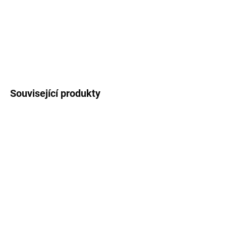
Sada 5 ks.
DETAILNÍ INFORMACE
ZEPTAT SE
HLÍDAT
Související produkty
SKLADEM
SKLADEM
Vánoční blahopřání -
Girlanda - Vánoční
Vánoční ozdoby