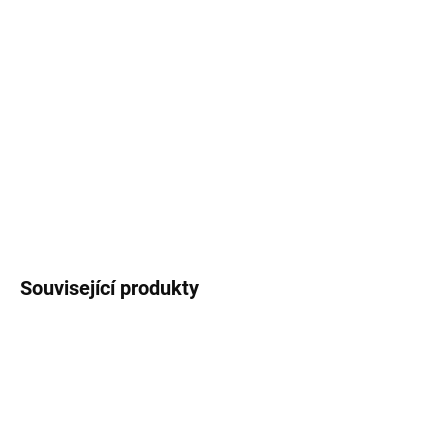
Vánoční jmenovka s motivem
jezevce z naší
vánoční kolekce Vánoční zvířátka
na ty
nejkouzelnější dárečky a překvapení.
Cena za 1
ks.
DETAILNÍ INFORMACE
ZEPTAT SE
HLÍDAT
Související produkty