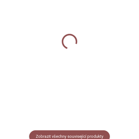
MOMENTÁLNĚ NEDOSTUPNÉ
SKLADEM
Podtácek - Vánoční
Vánoční blahopřání -
jezevec
Jezevec ve svetru
150 Kč
60 Kč
Detail
Do košíku
Keramický podtácek s motivem
Vánoční pohlednice s autorskou
vánočního jezevce. Podtácek
ilustrací jezevce ve svetru, lze
má průměr 10 cm a na spodní
využít i jako přání nebo obrázek k
straně je nalepený korek, aby
zarámování. Formát A6,
podtácek nepoškrábal stůl a
pohlednicový papír 300g. Balení
neklouzal po něm.
obsahuje obálku z...
Zobrazit všechny související produkty