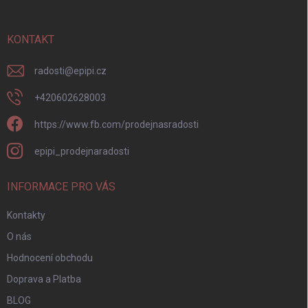
a
t
í
KONTAKT
radosti
@
epipi.cz
+420602628003
https://www.fb.com/prodejnasradosti
epipi_prodejnaradosti
INFORMACE PRO VÁS
Kontakty
O nás
Hodnocení obchodu
Doprava a Platba
BLOG