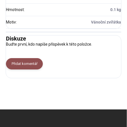
Hmotnost
:
0.1 kg
Motiv
:
Vánoční zvířátka
Diskuze
Buďte první, kdo napíše příspěvek k této položce.
Přidat komentář
Z
á
p