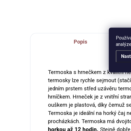
Obj
autorskou ilustrací
ml (
bylinek. Objem láhve 500 nebo
750 ml.
Použív
Popis
analýze
Nast
Termoska s hrnečkem z kvalitní ne
termosky lze rychle sejmout (stačí
jedním prstem střed uzávěru termo
hrníčkem.
Hrneček je z vnitřní str
ouškem je plastová, díky čemuž se p
Termoska je ideální na horký čaj n
procházkách. Termoska má dvojit
horkou až 12 hodin.
Stejně dobře 