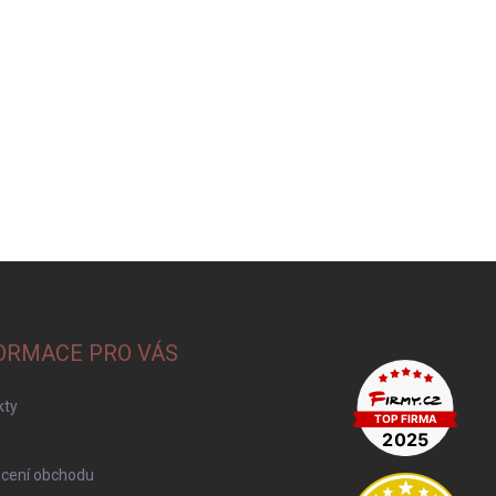
ORMACE PRO VÁS
kty
cení obchodu