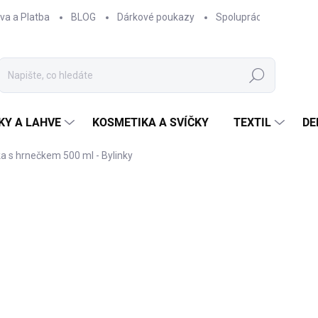
va a Platba
BLOG
Dárkové poukazy
Spolupráce
Obcho
Hledat
KY A LAHVE
KOSMETIKA A SVÍČKY
TEXTIL
DE
 s hrnečkem 500 ml - Bylinky
ČKA:
EPIPÍ
680 Kč
561,98 Kč bez DPH
Měrná
SKLADEM
cena: