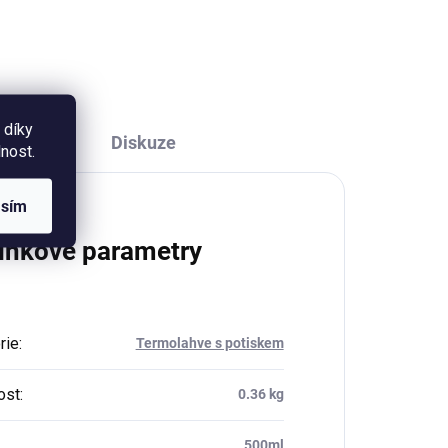
o po
bylinek. Objemem 450
ml (měřeno po okraj hrnečku).
 díky
Diskuze
nost.
asím
lňkové parametry
rie
:
Termolahve s potiskem
ost
:
0.36 kg
500ml