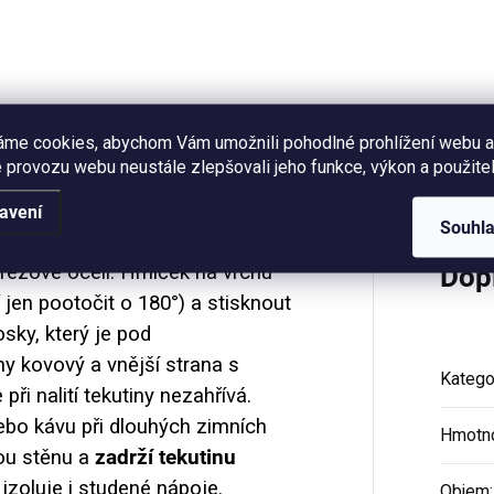
em buď 330 ml nebo 460
názvy. Objem 250 ml (měřen
měřeno po okraj...
okraj hrnečku), vzhled
smaltovaného plecháčku.
áme cookies, abychom Vám umožnili pohodlné prohlížení webu a
Hodnocení (2)
 provozu webu neustále zlepšovali jeho funkce, výkon a použitel
avení
Souhl
rezové oceli.
Hrníček na vrchu
Dop
 jen pootočit o 180°) a stisknout
sky, který je pod
any kovový a vnější strana s
Katego
ři nalití tekutiny nezahřívá.
ebo kávu při dlouhých zimních
Hmotn
ou stěnu a
zadrží tekutinu
izoluje i studené nápoje.
Objem
: