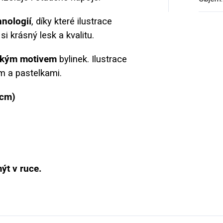
hnologií
, díky které ilustrace
i krásný lesk a kvalitu.
ským motivem
bylinek.
Ilustrace
m a pastelkami.
 cm)
t v ruce.