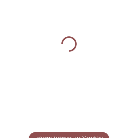
SKLADEM
SKLADEM
Dárková taška na víno -
Dárková taška malá -
Pomněnky
Pomněnky
60 Kč
85 Kč
Do košíku
Do košíku
Dárková taška určená na láhev
Taška určená na jakýkoli dárek,
vína nebo jiné dobroty. Taška je
kterým chcete udělat radost.
potištěna motivem pomněnek a
Taška je potištěna motivem
má rozměr 12 x 8 x 38 cm.
pomněnek a má rozměr 21 x 18 x
8 cm, vejde se do ní pohodlně
formát A5.