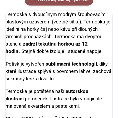
Zobrazit všechny související produkty
Termoska s dvoudílným modrým šroubovacím
plastovým uzávěrem (včetně sítka). Termoska je
ideální na horký čaj nebo kávu při dlouhých
zimních procházkách. Termoska má dvojitou
stěnu a
zadrží tekutinu horkou až 12
hodin.
Stejně dobře izoluje i studené nápoje.
Potisk je vytvořen
sublimační technologií
, díky
které ilustrace splývá s povrchem láhve, zachová
si krásný lesk a kvalitu.
Termoska je potištěná naší
autorskou
ilustrací
pomněnek.
Ilustrace byla v originále
malovaná akvarelem a pastelkami.