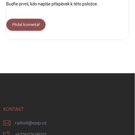
Buďte první, kdo napíše příspěvek k této položce.
Přidat komentář
Z
á
p
a
t
í
KONTAKT
radosti
@
epipi.cz
+420602628003