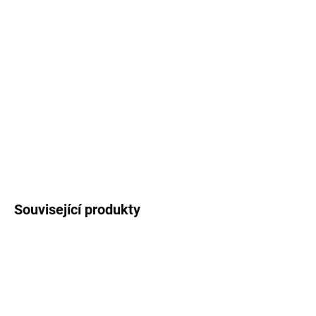
má v horní části vytvořené plastové poutko pro
pohodlné nošení. Termoska je potištěná
autorským motivem
pomněnek
.
Objem
láhve 1000 ml
.
DETAILNÍ INFORMACE
ZEPTAT SE
HLÍDAT
Související produkty