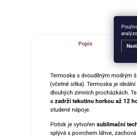
Objem 330 ml (měřeno po okraj
auto
hrnečku).
jar
500
Použív
analýze
Popis
Nast
Termoska s dvoudílným modrým š
(včetně sítka). Termoska je ideální
dlouhých zimních procházkách. T
a
zadrží tekutinu horkou až 12 h
studené nápoje.
Potisk je vytvořen
sublimační tec
splývá s povrchem láhve, zachová s