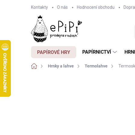
Přejít
Kontakty
O nás
Hodnocení obchodu
Dopra
na
obsah
PAPÍRNICTVÍ
HRN
PAPÍROVÉ HRY
Domů
Hrnky a lahve
Termolahve
Termoska
Neohodnoceno
Podrobnosti hodnocení
Z