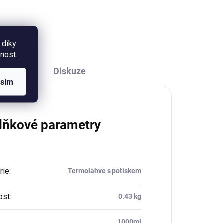
příjemného materiálu a je
vhodná pro všechny druhy myší.
 díky
nost.
Diskuze
asím
lňkové parametry
rie
:
Termolahve s potiskem
ost
:
0.43 kg
1000ml