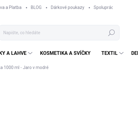
va a Platba
BLOG
Dárkové poukazy
Spolupráce
Obcho
Hledat
KY A LAHVE
KOSMETIKA A SVÍČKY
TEXTIL
DE
 1000 ml - Jaro v modré
NAČKA:
EPIPÍ
800 Kč
661,16 Kč bez DPH
Měrná
MOMENTÁLNĚ NEDOSTUP
cena:
Termoska
z kvalitní ne