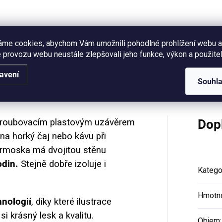
rskou ilustrací ptáčků mezi
ními větvičkami. Objem láhve
 ml.
áme cookies, abychom Vám umožnili pohodlné prohlížení webu a
 provozu webu neustále zlepšovali jeho funkce, výkon a použitel
Hodnocení
avení
Souhl
roubovacím plastovým uzávěrem
Dop
 na horký čaj nebo kávu při
ermoska má dvojitou stěnu
odin.
Stejně dobře izoluje i
Katego
Hmotn
hnologií
, díky které ilustrace
i krásný lesk a kvalitu.
Objem
: