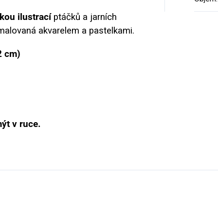
kou ilustrací
ptáčků a jarních
e malovaná akvarelem a pastelkami.
2 cm)
t v ruce.