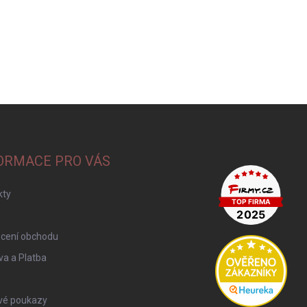
ORMACE PRO VÁS
kty
cení obchodu
a a Platba
vé poukazy