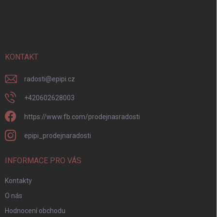
Z
á
p
a
t
í
KONTAKT
radosti
@
epipi.cz
+420602628003
https://www.fb.com/prodejnasradosti
epipi_prodejnaradosti
INFORMACE PRO VÁS
Kontakty
O nás
Hodnocení obchodu