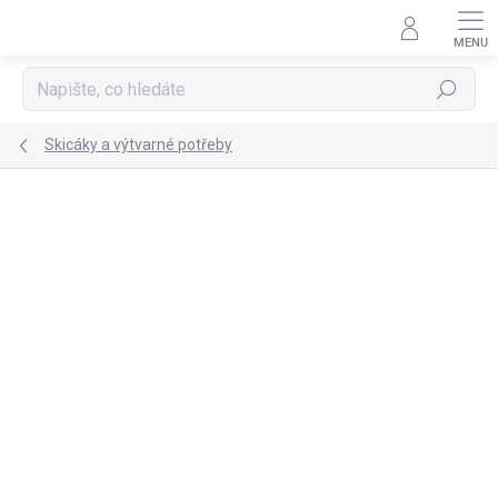
Přejít
na
obsah
Hledat
Skicáky a výtvarné potřeby
Podrobnosti hodnocení
Neohodnoceno
ZNAČKA:
MEEDEN