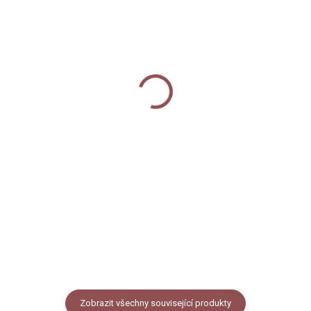
MOMENTÁLNĚ NEDOSTUPNÉ
SKLADEM
Akvarelové barvy -
Akvarelový skicák -
UMTON 12 ks
Pomněnky
700 Kč
700 Kč
Detail
Do košíku
Akvarelové barvy české značky
Umton v černé kovové kazetě. 12
Akvarelový skicák s prémiovým
barev v cestovním obalu.
papírem od značky Fabriano,
formát A5, vazba V8 - šitá nití, 25
listů, papír - 100% bavlna 300
gsm, cold pressed.
Zobrazit všechny související produkty