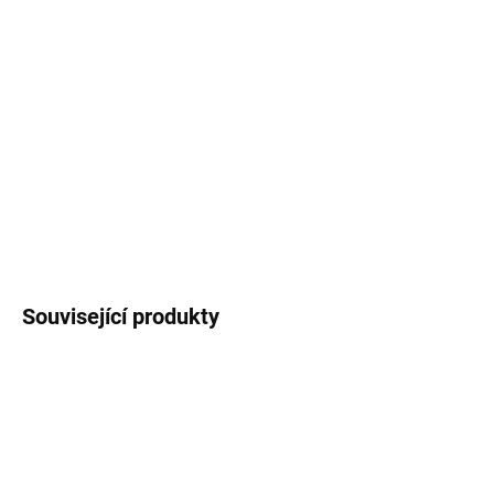
−
+
Přidat do košíku
Keramická paleta od značky Meeden ve tvaru
květiny. Rozměr velké
∅ 19 cm, malé
∅ 12 cm.
DETAILNÍ INFORMACE
ZEPTAT SE
HLÍDAT
Související produkty