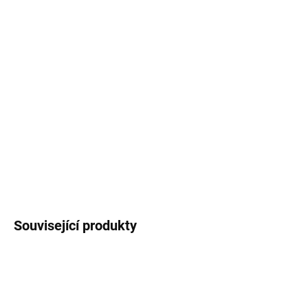
Odolná laminovaná dekorativní
samolepka na
auto
pro řidiče začátečníky s motivem
hada
ve
tvaru písmene Z. Průměr samolepky
12 cm
, PVC
materiál.
Cena za 1 kus
.
DETAILNÍ INFORMACE
ZEPTAT SE
HLÍDAT
Související produkty