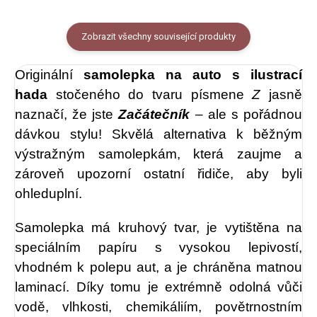
Zobrazit všechny související produkty
Originální
samolepka na auto s ilustrací
hada
stočeného do tvaru písmene
Z
jasně
naznačí, že jste
Začátečník
– ale s pořádnou
dávkou stylu! Skvělá alternativa k běžným
výstražným samolepkám, která zaujme a
zároveň upozorní ostatní řidiče, aby byli
ohleduplní.
Samolepka má kruhový tvar, je vytištěna na
speciálním papíru s vysokou lepivostí,
vhodném k polepu aut, a je chráněna matnou
laminací. Díky tomu je extrémně odolná vůči
vodě, vlhkosti, chemikáliím, povětrnostním