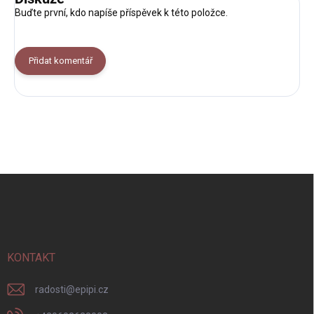
Buďte první, kdo napíše příspěvek k této položce.
Přidat komentář
Z
á
p
a
t
í
KONTAKT
radosti
@
epipi.cz