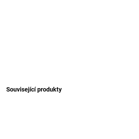
−
+
Přidat do košíku
Oboustranný bavlněný
polštář
s motivem
tapíra
čabrakového
. Přibližný rozměr: 33x55 cm.
Kvalitní vysokogramážní bavlna.
DETAILNÍ INFORMACE
ZEPTAT SE
HLÍDAT
Související produkty