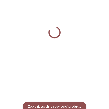
NA DOTAZ - VYROBÍME
NA DOTAZ - VYROBÍME
Keramický hrnek 250 ml
Plecháček - Tapír
- Tapír čabrakový
čabrakový
360 Kč
330 Kč
od
Detail
Detail
Keramický hrnek s černým
Smaltovaný hrneček /
lemem potištěný autorskou
plecháček s černým lemem
ilustrací dospělého tapíra
potištěný autorskou ilustrací
čabrakového s mláďátkem.
dospělého tapíra čabrakového s
Objem 250 ml (měřeno po okraj
mláďátkem. Objem buď 330 ml
hrnečku), vzhled
nebo 460 ml (měřeno po okraj
smaltovaného...
hrnečku).
Zobrazit všechny související produkty