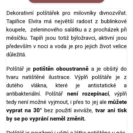
Dekorativní polštářek pro milovníky divnozvířat.
Tapířice Elvíra má největší radost z bublinkové
koupele, zeleninového salátku a z procházek při
měsíčku. Tapíři jsou totiž býložravci, aktivní jsou
především v noci a voda je pro jejich život velice
důležitá.
Polštář je
potištěn oboustranně
a je obšitý do
tvaru natištěné ilustrace. Výplň polštáře je z
dutého vlákna, které je antistatické a
antibakteriální. Polštář
není rozepínací
, výplň
tedy není možné vyjmout, i přes to jej ale
můžete
vyprat na 30°
bez použití aviváže,
tvar ani tisk
by se po vyprání neměl změnit.
Polštář je navržený i ušitý a látka potištěna u nás,