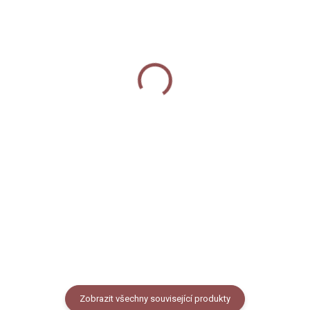
SKLADEM
SKLADEM
Plecháček - Kafíčko pro
Keramický hrnek 250 ml
pana medvídka
- Kafíčko pro pana
medvídka
330 Kč
od
360 Kč
Detail
Do košíku
Smaltovaný hrneček /
plecháček s černým lemem
Keramický hrnek s černým
potištěný autorskou ilustrací
lemem potištěný autorskou
medvěda s nápisem "Kafíčko pro
ilustrací medvěda s nápisem
pana medvídka". Objem buď 330
"kafíčko pro pana medvídka".
ml nebo 460 ml (měřeno po...
Objem 250 ml (měřeno po okraj
hrnečku), vzhled smaltovaného
plecháčku.
Zobrazit všechny související produkty