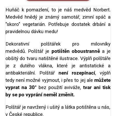
Huňáč k pomazlení, to je náš medvěd Norbert.
Medvěd hnědý je známý samotář, zimní spáč a
"skoro" vegetarián. Potřebuje dostatek drbání a
pravidelnou dávku medu!
Dekorativní polštářek pro milovníky
medvědů. Polštář je
potištěn oboustranně
a je
obšitý do tvaru natištěné ilustrace. Výplň polštáře
je z dutého vlákna, které je antistatické a
antibakteriální. Polštář
není rozepínací
, výplň
tedy není možné vyjmout, i přes to jej ale
můžete
vyprat na 30°
bez použití aviváže,
tvar ani tisk
by se po vyprání neměl změnit.
Polštář je navržený i ušitý a látka potištěna u nás,
v České republice.