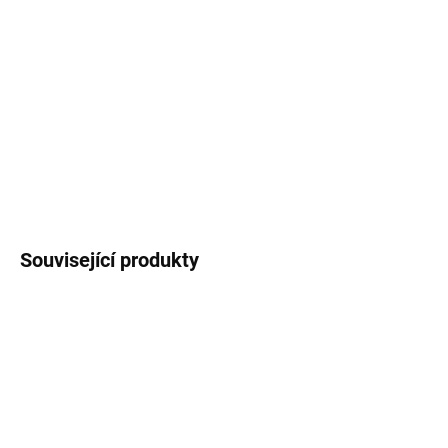
Oboustranný bavlněný
polštář
s
motivem
medvěda
. Přibližný rozměr: 34x40 cm.
Kvalitní vysokogramážní bavlna.
DETAILNÍ INFORMACE
ZEPTAT SE
HLÍDAT
Související produkty