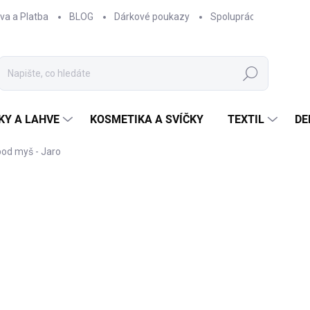
va a Platba
BLOG
Dárkové poukazy
Spolupráce
Obcho
Hledat
KY A LAHVE
KOSMETIKA A SVÍČKY
TEXTIL
DE
pod myš - Jaro
ČKA:
EPIPÍ
260 Kč
214,88 Kč bez DPH
Měrná
SKLADEM
cena: