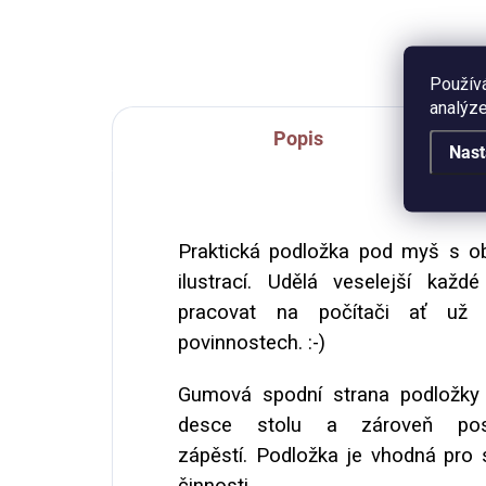
obsahuje plecháček o objemu
330 ml s jarním
motivem, blahopřání s...
Použív
analýze
Popis
Nast
Praktická podložka pod myš s o
ilustrací. Udělá veselejší kaž
pracovat na počítači ať už 
povinnostech. :-)
Gumová spodní strana podložky 
desce stolu a zároveň pos
zápěstí. Podložka je vhodná pro s
činnosti.