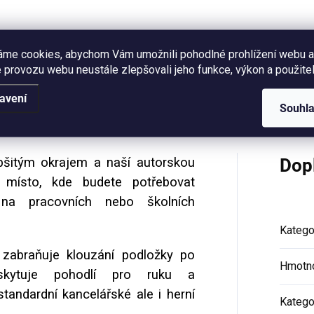
10,5 cm.
áme cookies, abychom Vám umožnili pohodlné prohlížení webu a
 provozu webu neustále zlepšovali jeho funkce, výkon a použitel
Hodnocení (1)
avení
Souhl
bšitým okrajem a naší autorskou
Dop
dé místo, kde budete potřebovat
na pracovních nebo školních
Katego
zabraňuje klouzání podložky po
Hmotn
kytuje pohodlí pro ruku a
tandardní kancelářské ale i herní
Katego