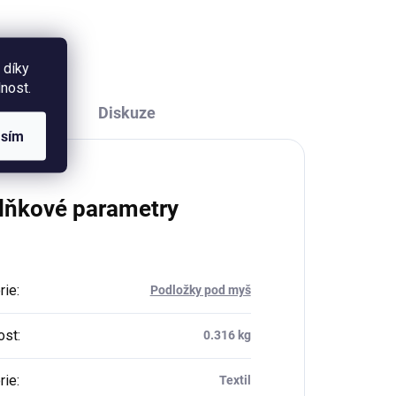
ilustrací jarních květin. Objem 330
ml (měřeno po okraj hrnečku).
 díky
nost.
Diskuze
asím
lňkové parametry
rie
:
Podložky pod myš
ost
:
0.316 kg
rie
:
Textil