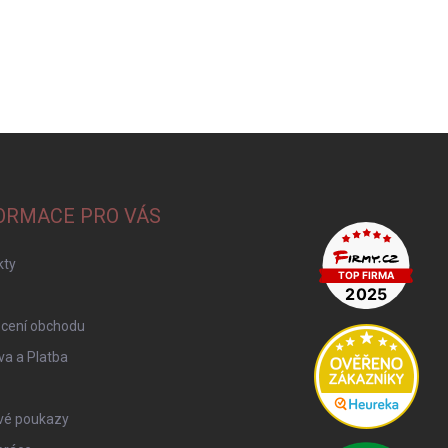
ORMACE PRO VÁS
kty
cení obchodu
a a Platba
vé poukazy