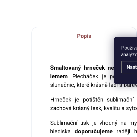
seši
Popis
Použív
analýze
Nast
Smaltovaný hrneček neboli ple
lemem
. Plecháček je potištěn 
slunečnic, které krásně ladí s ba
Hrneček je potištěn sublimační t
zachová krásný lesk, kvalitu a syt
Sublimační tisk je vhodný na m
hlediska
doporučujeme
raději 