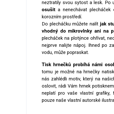
neztratily svou sytost a lesk. Po 
osušit
a nenechávat plecháček o
korozním prostředí.
Do plecháčku můžete nalít
jak st
vhodný do mikrovlnky ani na 
plecháček na plotýnce ohřívat, nedě
nejprve nalijte nápoj. Ihned po 
vodu, může popraskat.
Tisk hrnečků probíhá námi osob
tomu je možné na hrnečky natisk
nás zahlédli motiv, který na naši
oslovit, rádi Vám hrnek potiskne
neplatí pro vaše vlastní grafiky
pouze naše vlastní autorské ilustr