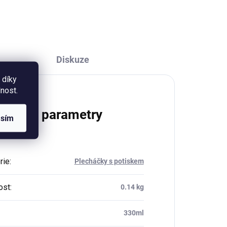
Diskuze
 díky
nost.
lňkové parametry
asím
rie
:
Plecháčky s potiskem
ost
:
0.14 kg
330ml