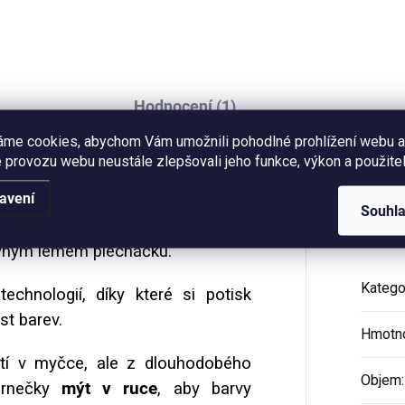
t.
Hodnocení (1)
áme cookies, abychom Vám umožnili pohodlné prohlížení webu a
 provozu webu neustále zlepšovali jeho funkce, výkon a použitel
avení
cháček
, který je
zdobený
žlutým
Dop
Souhl
opakující se
autorskou ilustrací
revným lemem plecháčku.
Katego
echnologií, díky které si potisk
ost barev.
Hmotn
ytí v myčce, ale z dlouhodobého
Objem
:
hrnečky
mýt v ruce
, aby barvy