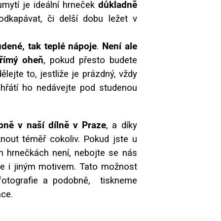
umytí je ideální hrneček
důkladně
dkapávat, či delší dobu ležet v
udené, tak teplé nápoje
.
Není ale
přímý oheň
, pokud přesto budete
lejte to, jestliže je prázdný, vždy
zahřátí ho nedávejte pod studenou
ně v naší dílně v Praze
, a díky
nout téměř cokoliv. Pokud jste u
ch hrnečkách není, nebojte se nás
me i jiným motivem. Tato možnost
, fotografie a podobně, tiskneme
ace.