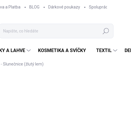
va a Platba
BLOG
Dárkové poukazy
Spolupráce
Obcho
Hledat
KY A LAHVE
KOSMETIKA A SVÍČKY
TEXTIL
DE
- Slunečnice (žlutý lem)
ČKA:
EPIPÍ
330 Kč
272,73 Kč bez DPH
Měrná
NA DOTAZ - VYROBÍME
cena:
Smaltovaný hrneček / 