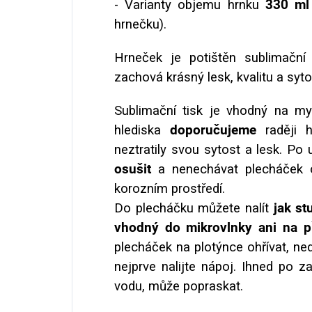
- Varianty objemu hrnku
330 ml
hrnečku).
Hrneček je potištěn sublimační 
zachová krásný lesk, kvalitu a syt
Sublimační tisk je vhodný na m
hlediska
doporučujeme
raději 
neztratily svou sytost a lesk. Po 
osušit
a nenechávat plecháček o
korozním prostředí.
Do plecháčku můžete nalít
jak st
vhodný do mikrovlnky ani na 
plecháček na plotýnce ohřívat, nedě
nejprve nalijte nápoj. Ihned po 
vodu, může popraskat.