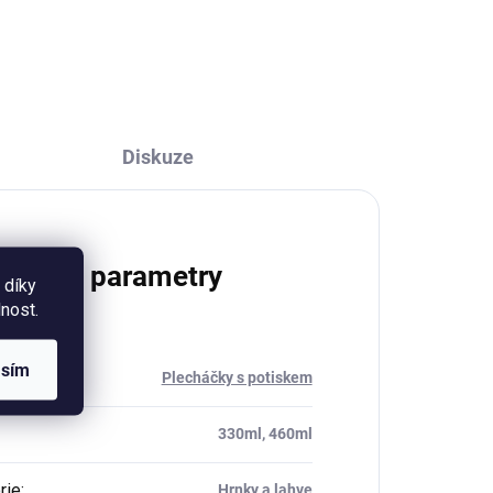
kusů oboustranně potištěného
dopisního papíru ve formátu A5,
12 kusů samolepek a 2...
Diskuze
lňkové parametry
 díky
nost.
asím
rie
:
Plecháčky s potiskem
330ml, 460ml
rie
:
Hrnky a lahve