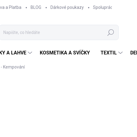
va a Platba
BLOG
Dárkové poukazy
Spolupráce
Obcho
Hledat
KY A LAHVE
KOSMETIKA A SVÍČKY
TEXTIL
DE
 - Kempování
ČKA:
EPIPÍ
od
330 Kč
od
272,73 Kč
bez DPH
Měrná
ZVOLTE VARIANTU
cena:
OBJEM