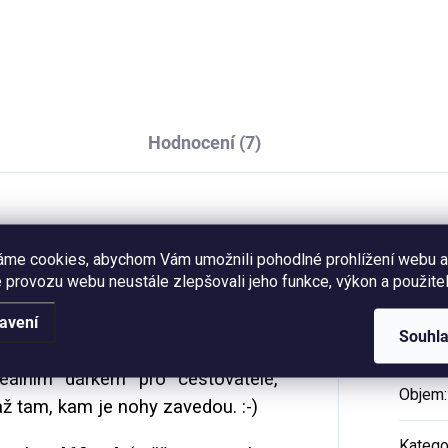
Touch.
Hodnocení (7)
cháček
, který je
zdobený černým
Dop
áme cookies, abychom Vám umožnili pohodlné prohlížení webu a
elé ploše zhruba 2 cm od ucha a
 provozu webu neustále zlepšovali jeho funkce, výkon a použitel
e
, která byla v originále malovaná
avení
Souhl
Katego
eálním dárkem pro cestovatele,
Objem
:
až tam, kam je nohy zavedou. :-)
Katego