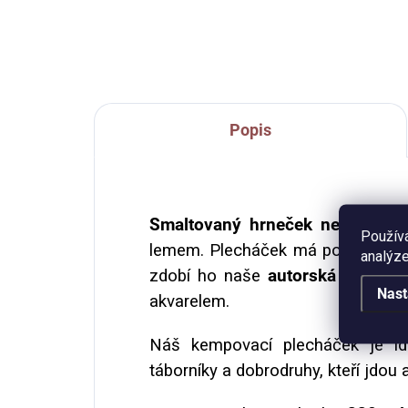
formát A5.
Popis
Smaltovaný hrneček neboli ple
Použív
lemem. Plecháček má potisk po c
analýze
zdobí ho naše
autorská ilustrac
Nast
akvarelem.
Náš kempovací plecháček je id
táborníky a dobrodruhy, kteří jdou 