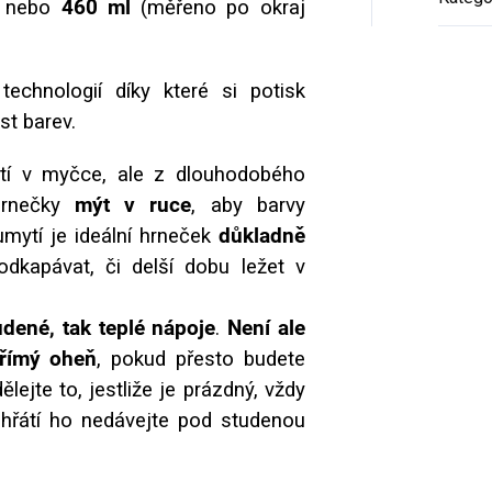
nebo
460 ml
(měřeno po okraj
technologií díky které si potisk
ost barev.
ytí v myčce, ale z dlouhodobého
hrnečky
mýt v ruce
, aby barvy
umytí je ideální hrneček
důkladně
dkapávat, či delší dobu ležet v
udené, tak teplé nápoje
.
Není ale
přímý oheň
, pokud přesto budete
lejte to, jestliže je prázdný, vždy
zahřátí ho nedávejte pod studenou