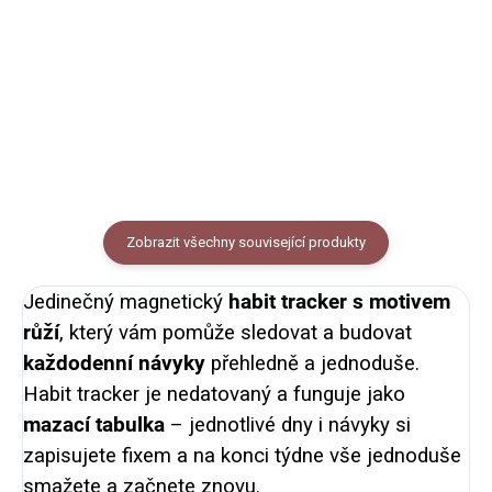
motivem slavíka s růžemi, 18 x
Keramický hrnek potištěný
15 cm, uzavíratelný sáček.
autorskou májovou ilustrací se
slavíkem. Objem 150 ml (měřeno
po okraj hrnečku), ideální
velikost na espresso.
Zobrazit všechny související produkty
Jedinečný magnetický
habit tracker s motivem
růží
, který vám pomůže sledovat a budovat
každodenní návyky
přehledně a jednoduše.
Habit tracker je nedatovaný a funguje jako
mazací tabulka
– jednotlivé dny i návyky si
zapisujete fixem a na konci týdne vše jednoduše
smažete a začnete znovu.