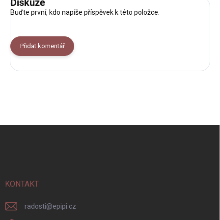
Diskuze
Buďte první, kdo napíše příspěvek k této položce.
Přidat komentář
Z
á
p
a
t
í
KONTAKT
radosti
@
epipi.cz