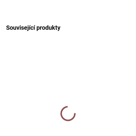
ZEPTAT SE
HLÍDAT
Související produkty
SKLADEM
SKLADEM
Hadřík na brýle - Máj
Keramický hrnek na
espresso - Máj
85 Kč
320 Kč
Do košíku
Do košíku
Hadřík na brýle z mikrovlákna s