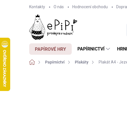
Přejít
Kontakty
O nás
Hodnocení obchodu
Dopra
na
obsah
PAPÍRNICTVÍ
HRN
PAPÍROVÉ HRY
Domů
Papírnictví
Plakáty
Plakát A4 - Jez
Neohodnoceno
Podrobnosti hodnocení
Z