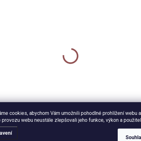
SKL
NA DOTAZ - VYROBÍME
Tužka - Jezevec
mický hrnek 250 ml -
40 Kč
zevec
0 Kč
Do košíku
Detail
Obyčejná tužka s celoplošný
digitálním potiskem s motiv
amický hrnek s černým
jezevce. Tvrdost tužky
em potištěný autorskou
HB. Vyrobeno z lipového dřev
trací jezevce. Objem 250
obnovitelných zdrojů.
áme cookies, abychom Vám umožnili pohodlné prohlížení webu a
(měřeno po okraj hrnečku),
 provozu webu neustále zlepšovali jeho funkce, výkon a použitel
led smaltovaného plecháčku.
avení
Souhl