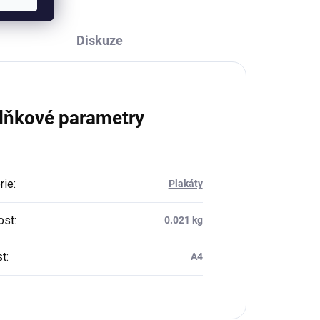
Diskuze
lňkové parametry
rie
:
Plakáty
ost
:
0.021 kg
st
:
A4