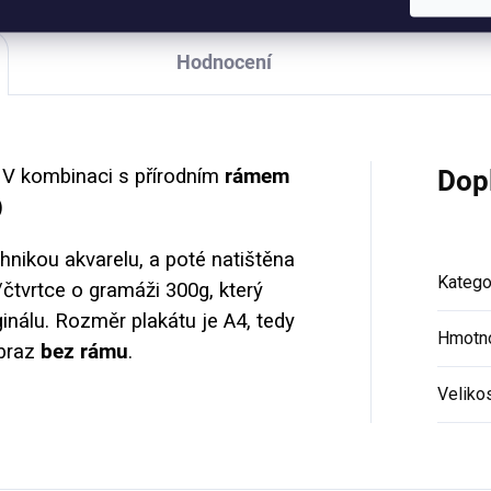
Hodnocení
. V kombinaci s přírodním
rámem
Dop
)
hnikou akvarelu, a poté natištěna
Katego
tvrtce o gramáži 300g, který
inálu. Rozměr plakátu je A4, tedy
Hmotn
obraz
bez rámu
.
Veliko