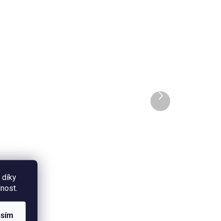
ADEM
SKLADEM
Sada magnetů - Mláďata
(velryba, liška, jezevec,
vydra)
Další
produkt
120 Kč
m
Do košíku
em
Sada 4 kusů magnetů na lednici
a z
s autorskými ilustracemi mláďat
 díky
vydry, jezevce, lišky a velryby.
nost.
Průměr magnetů je 37 mm.
asím