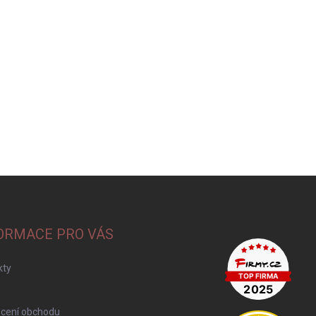
ORMACE PRO VÁS
kty
cení obchodu