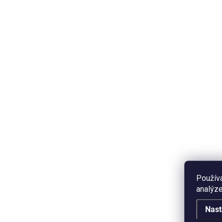
VYPRODÁNO
Polštář - Jezevec
Kera
Je
600 Kč
36
Detail
Oboustranný bavlněný polštář s
motivem jezevce. Přibližný
Ker
rozměr: 30x40 cm. Kvalitní
lem
vysokogramážní bavlna.
ilus
Použív
ml 
analýze
vzh
Nast