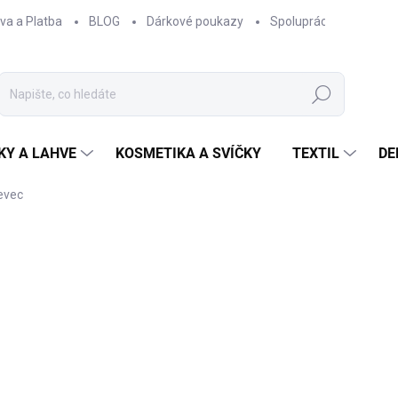
va a Platba
BLOG
Dárkové poukazy
Spolupráce
Obcho
Hledat
KY A LAHVE
KOSMETIKA A SVÍČKY
TEXTIL
DE
evec
NAČKA:
EPIPÍ
180 Kč
148,76 Kč bez DPH
Měrná
SKLADEM
cena: