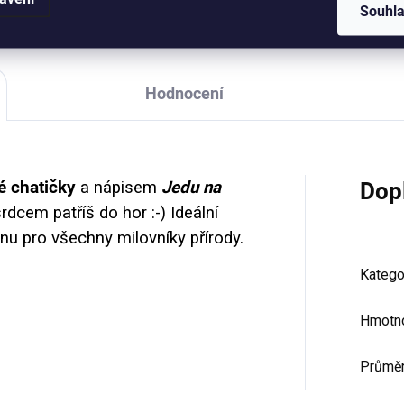
t nebo tečkovaný sešit.
Souhl
Hodnocení
é chatičky
a nápisem
Jedu na
Dop
srdcem patříš do hor
:-)
Ideální
nu pro všechny milovníky přírody.
Katego
Hmotn
Průmě