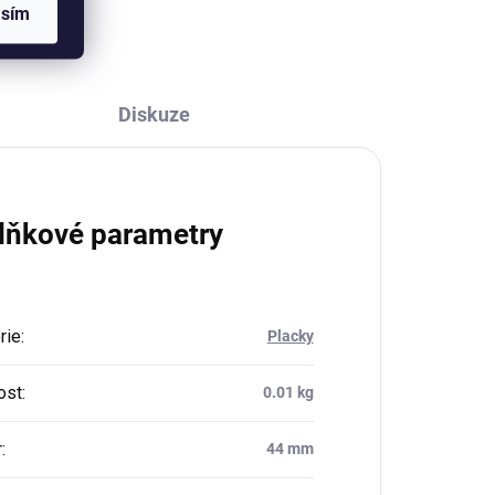
asím
Diskuze
lňkové parametry
rie
:
Placky
ost
:
0.01 kg
r
:
44 mm