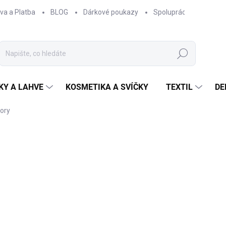
va a Platba
BLOG
Dárkové poukazy
Spolupráce
Obcho
Hledat
KY A LAHVE
KOSMETIKA A SVÍČKY
TEXTIL
DE
hory
NAČKA:
EPIPÍ
40 Kč
33,06 Kč bez DPH
Měrná
SKLADEM
cena: