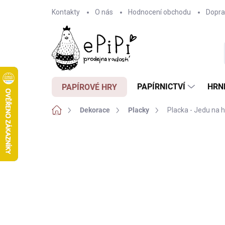
Přejít
Kontakty
O nás
Hodnocení obchodu
Dopra
na
obsah
PAPÍRNICTVÍ
HRN
PAPÍROVÉ HRY
Domů
Dekorace
Placky
Placka - Jedu na 
Neohodnoceno
Podrobnosti hodnocení
Z