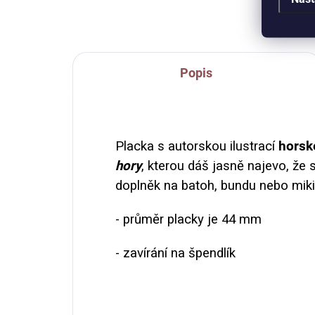
seši
Popis
Placka s autorskou ilustrací
horsk
hory
, kterou dáš jasně najevo, že 
doplněk na batoh, bundu nebo miki
- průměr placky je 44 mm
- zavírání na špendlík