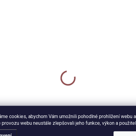
4769/LIN
SKLADEM
it A5 - Chatička
0 Kč
Detail
it A5 s autorským motivem
áme cookies, abychom Vám umožnili pohodlné prohlížení webu a
ičky v podzimní krajině.
 provozu webu neustále zlepšovali jeho funkce, výkon a použitel
klovaný papír, 40 listů (80
n). Dvě varianty - linkovaný
avení