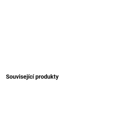
Placka
s autorskou ilustrací mývala na modrém
podkladu. Průměr placky 44 mm, zavírání na
špendlík.
DETAILNÍ INFORMACE
ZEPTAT SE
HLÍDAT
Související produkty