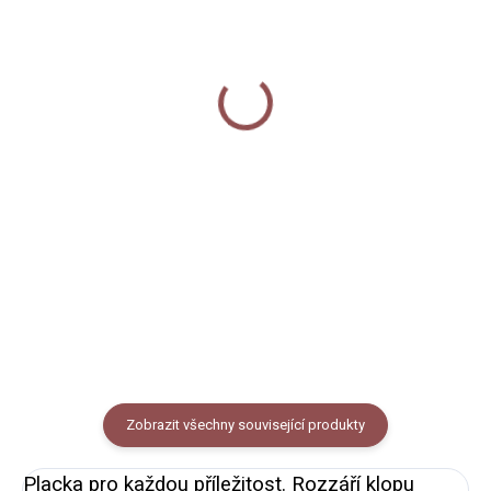
SKLADEM
SKLADEM
Plakát A3 - Mýval
Trhací blok A5 - Mýval
180 Kč
120 Kč
od
Do košíku
Detail
Plakát s autorskou ilustrací
mývala o rozměru 30x40 cm.
Trhací poznámkový blok
Plakát je tištěn na pevný 300g
potištěný autorskou ilustrací
papír s hrubší texturou.
mývala a borůvek. Velikost A5,
50 listů.
Zobrazit všechny související produkty
Placka pro každou příležitost. Rozzáří klopu