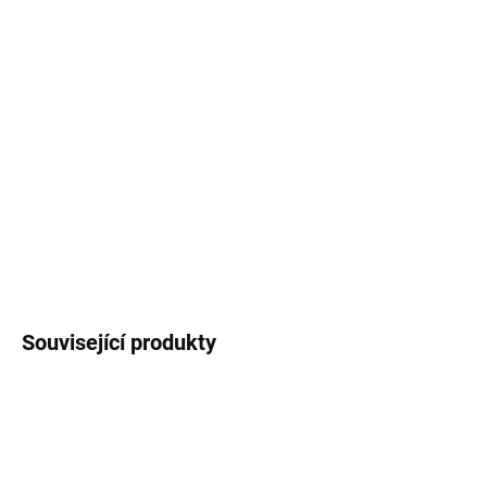
−
+
Přidat do košíku
Obálky
s autorským motivem
ptáků
. Varianty:
jedna obálka
nebo
sada 5 kusů obálek
. Rozměr
obálky:
114 x 162 mm.
DETAILNÍ INFORMACE
ZEPTAT SE
HLÍDAT
Související produkty
OBLÍBENEC