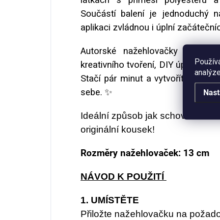
Součástí balení je jednoduchý n
aplikaci zvládnou i úplní začátečníc
Autorské nažehlovačky s paste
Použív
kreativního tvoření, DIY úprav obl
analýze
Stačí pár minut a vytvoříte si vla
sebe. ✨
Nast
Ideální způsob jak schovat flíček
originální kousek!
Rozměry nažehlovaček: 13 cm
NÁVOD K POUŽITÍ
1. UMÍSTĚTE
Přiložte nažehlovačku na požado