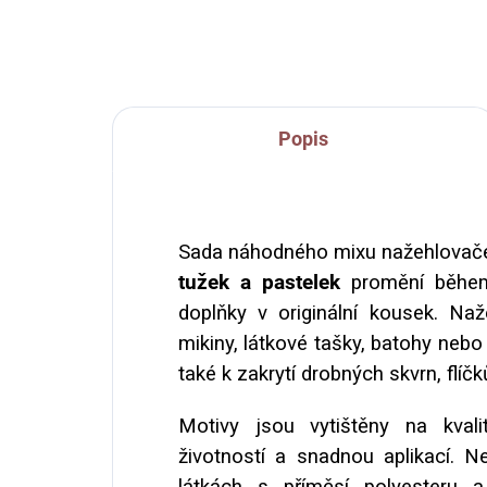
about my dog", rozměr cca
6,5x6 cm, cena za 1 ks.
Popis
Sada náhodného mixu nažehlovač
tužek a pastelek
promění během 
doplňky v originální kousek. Naž
mikiny, látkové tašky, batohy nebo
také k zakrytí drobných skvrn, flíčk
Motivy jsou vytištěny na kvali
životností a snadnou aplikací. N
látkách s příměsí polyesteru a 