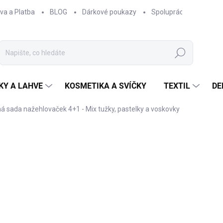
va a Platba
BLOG
Dárkové poukazy
Spolupráce
Obcho
Hledat
KY A LAHVE
KOSMETIKA A SVÍČKY
TEXTIL
DE
 sada nažehlovaček 4+1 - Mix tužky, pastelky a voskovky
NAČKA:
EPIPÍ
200 Kč
165,29 Kč bez DPH
Měrná
SKLADEM
cena: