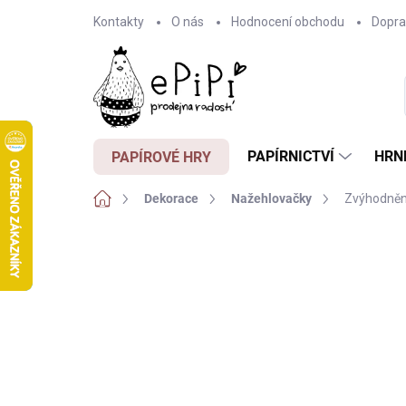
Přejít
Kontakty
O nás
Hodnocení obchodu
Dopra
na
obsah
PAPÍRNICTVÍ
HRN
PAPÍROVÉ HRY
Domů
Dekorace
Nažehlovačky
Zvýhodněná
Neohodnoceno
Podrobnosti hodnocení
Z