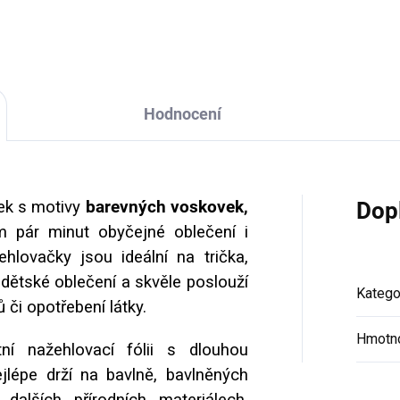
Hodnocení
ek s motivy
barevných voskovek,
Dop
pár minut obyčejné oblečení i
ehlovačky jsou ideální na trička,
 dětské oblečení a skvěle poslouží
Katego
ů či opotřebení látky.
Hmotn
tní nažehlovací fólii s dlouhou
ejlépe drží na bavlně, bavlněných
dalších přírodních materiálech.