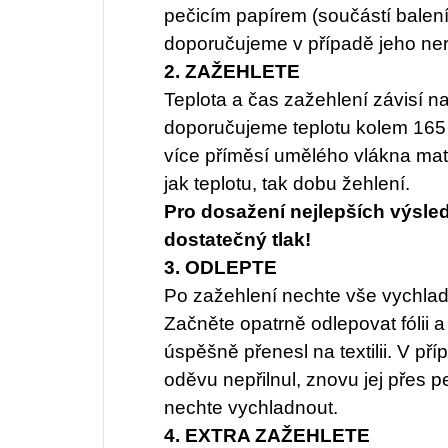
pečicím papírem (součástí balení).
doporučujeme v případě jeho nero
2. ZAŽEHLETE
Teplota a čas zažehlení závisí n
doporučujeme teplotu kolem 165 
více příměsí umělého vlákna mate
jak teplotu, tak dobu žehlení.
Pro dosažení nejlepších výsled
dostatečný tlak!
3. ODLEPTE
Po zažehlení nechte vše vychladno
Začněte opatrně odlepovat fólii a 
úspěšně přenesl na textilii. V př
oděvu nepřilnul, znovu jej přes p
nechte vychladnout.
4. EXTRA ZAŽEHLETE