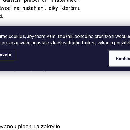
ávod na nažehlení, díky kterému
i.
lkami potěší všechny milovníky
áme cookies, abychom Vám umožnili pohodlné prohlížení webu a
ečení
i originálních módních detailů.
 provozu webu neustále zlepšovali jeho funkce, výkon a použitel
stní jedinečný design přesně podle
avení
Souhl
 nebo prostě jen vykouzlit
vanou plochu a zakryjte