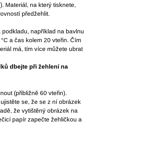
 Materiál, na který tisknete,
vností předžehlit.
a podkladu, například na bavlnu
°C a čas kolem 20 vteřin. Čím
riál má, tím více můžete ubrat
ků dbejte při žehlení na
ut (přibližně 60 vteřin).
ujistěte se, že se z ní obrázek
ípadě, že vytištěný obrázek na
ečicí papír zapečte žehličkou a