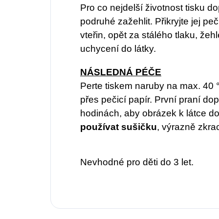
Pro co nejdelší životnost tisku
podruhé zažehlit. Přikryjte jej pe
vteřin, opět za stálého tlaku, žeh
uchycení do látky.
NÁSLEDNÁ PÉČE
Perte tiskem naruby na max. 40 
přes pečicí papír. První praní d
hodinách, aby obrázek k látce do
používat sušičku
, výrazně zkrac
Nevhodné pro děti do 3 let.