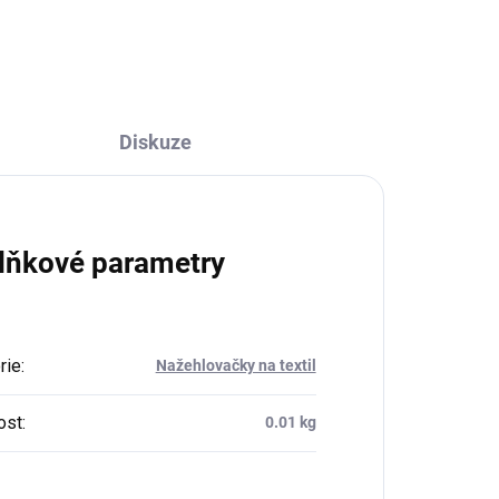
Diskuze
lňkové parametry
rie
:
Nažehlovačky na textil
ost
:
0.01 kg