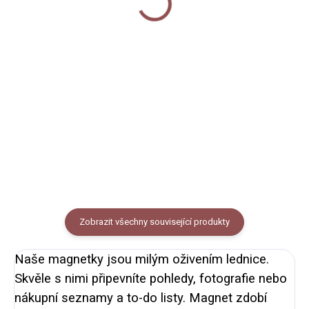
Do košíku
Do košíku
Sada 4 kusů magnetů na lednici
Placka s autorskou ilustrací
s designem zvířátek. Průměr
lišky. Průměr placky 44 mm,
magnetů je 37 mm.
zavírání na špendlík.
Zobrazit všechny související produkty
Naše magnetky jsou milým oživením lednice.
Skvěle s nimi připevníte pohledy, fotografie nebo
nákupní seznamy
a
to-do listy
. Magnet zdobí