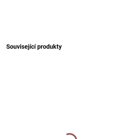
DETAILNÍ INFORMACE
ZEPTAT SE
HLÍDAT
Související produkty
SKLADEM
SKLADEM
Sada magnetů - Zvířátka
Placka - Liška
120 Kč
40 Kč