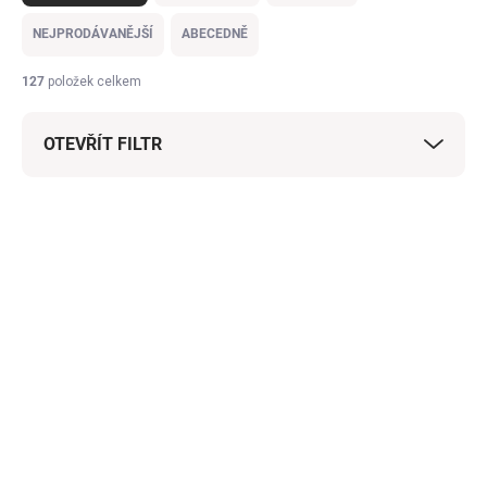
z
e
NEJPRODÁVANĚJŠÍ
ABECEDNĚ
n
í
127
položek celkem
p
r
OTEVŘÍT FILTR
o
d
u
V
k
ý
AKCE
t
p
ů
i
s
p
r
o
d
VYPRODÁNO
MOMENTÁLNĚ NEDOSTUPNÉ
u
Sešit A5 - Slunečnice
k
Sešit A5 - Králíček
t
80 Kč
130 Kč