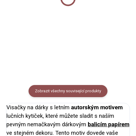
Do košíku
Do košíku
Praktická klíčenka s autorským
Washi páska s autorským
motivem lučního
motivem lučních květin, bylinek a
kvítí. Vysokogramážní bavlna,
vlčích máků na krémovém
kovová karabina, délka poutka
podkladu. Šířka 15mm, délka
10,5 cm.
10m.
Zobrazit všechny související produkty
Visačky na dárky s letním
autorským motivem
lučních kytiček, které můžete sladit s naším
pevným nemačkavým dárkovým
balicím papírem
ve stejném dekoru. Tento motiv dovede vaše