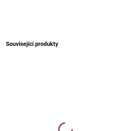
DETAILNÍ INFORMACE
ZEPTAT SE
HLÍDAT
Související produkty
SKLADEM
SKLADEM
Klíčenka - Louka
Washi páska - Louka
220 Kč
90 Kč