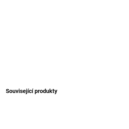
−
+
Přidat do košíku
Vánoční jmenovka s motivem auta s vánočním
nákladem
z naší vánoční kolekce
na ty
nejkouzelnější dárečky a překvapení.
Cena za 1
ks.
DETAILNÍ INFORMACE
ZEPTAT SE
HLÍDAT
Související produkty
3 + 1