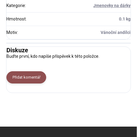
Kategorie
:
Jmenovky na dárky
Hmotnost
:
0.1 kg
Motiv
:
Vánoční andílci
Diskuze
Buďte první, kdo napíše příspěvek k této položce.
Přidat komentář
Z
á