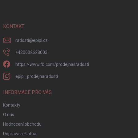
p
a
t
í
KONTAKT
radosti
@
epipi.cz
+420602628003
https://www.fb.com/prodejnasradosti
epipi_prodejnaradosti
INFORMACE PRO VÁS
Kontakty
O nás
Hodnocení obchodu
Doprava a Platba