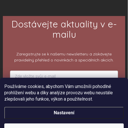
Dostávejte aktuality v e-
mailu
Zaregistrujte se k našemu newsletteru a získávejte
pravidelný přehled o novinkách a speciálních akcích.
Používáme cookies, abychom Vám umožnili pohodlné
PŘIHLÁSIT K ODBĚRU
prohlížení webu a díky analýze provozu webu neustále
zlepšovali jeho funkce, výkon a použitelnost.
Nastavení
Copyright 2026
ePiPí - Prodejna radostí
. Všechna práva vyhrazena.
Upravit