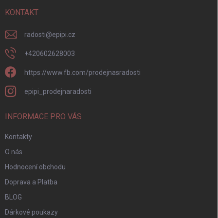
t
í
KONTAKT
radosti
@
epipi.cz
+420602628003
https://www.fb.com/prodejnasradosti
epipi_prodejnaradosti
INFORMACE PRO VÁS
Kontakty
O nás
Hodnocení obchodu
Doprava a Platba
BLOG
Dárkové poukazy