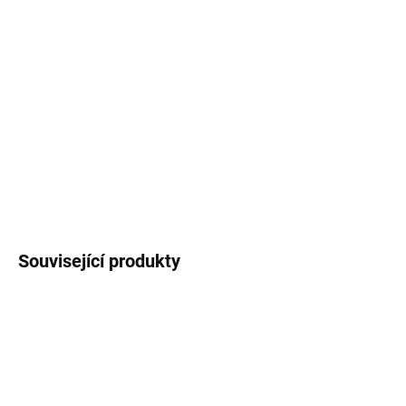
Samolepka s piktogramem "přijímáme platební
karty" určená na výlohu provozovny. Průměr
samolepky 95mm. Čirá samolepka s bílým
tiskem. Určená na nalepení
zevnitř
.
DETAILNÍ INFORMACE
ZEPTAT SE
HLÍDAT
Související produkty