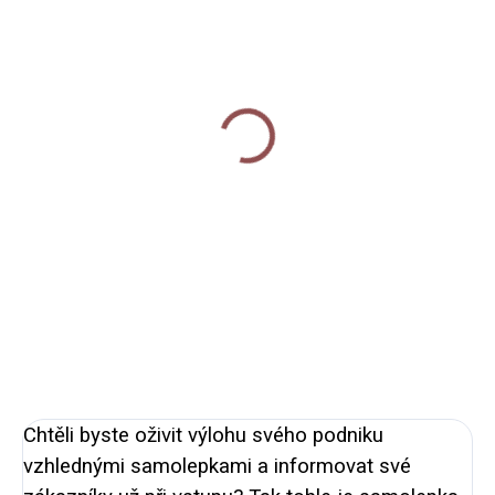
SKLADEM
MOMENTÁLNĚ NEDOSTUPNÉ
Samolepka - ePiPí
Samolepka - dog friendly
prodejna
100 Kč
35 Kč
Detail
Do košíku
Samolepka s nápisem DOG
Odolná dekorativní samolepka s
FRIENDLY určená na výlohu
motivem našeho nového
provozovny pro každého, u koho
obchůdku. Rozměr 4,5 x 8 cm,
jsou pejskové vítáni. Průměr
PVC materiál. Cena za 1 kus.
samolepky 95mm. Čirá
samolepka s bílým tiskem.
Určená na nalepení...
Chtěli byste oživit výlohu svého podniku
vzhlednými samolepkami a informovat své