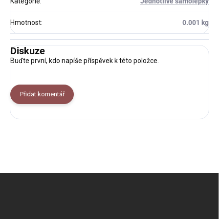
Kategorie
:
Jednotlivé samolepky
Hmotnost
:
0.001 kg
Diskuze
Buďte první, kdo napíše příspěvek k této položce.
Přidat komentář
Z
á
p
a