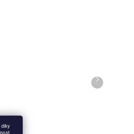
3963
2365
SKLADEM
ADEM
Samolepka - Jsem
princezna
Další
produkt
35 Kč
Do košíku
a s
Dekorativní kulatá samolepka s
motivem lenochoda a nápisem
 díky
C
"Jsem princezna" na světle
nost.