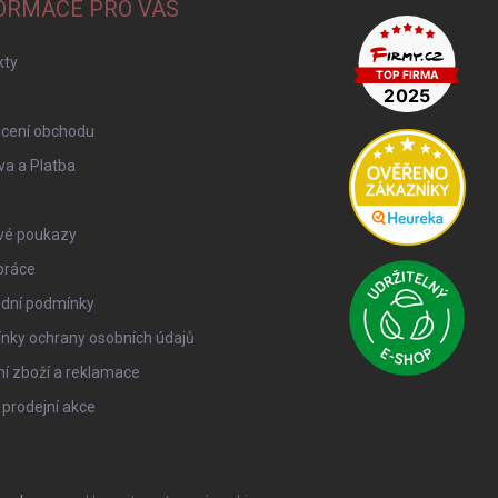
ORMACE PRO VÁS
kty
cení obchodu
a a Platba
vé poukazy
práce
dní podmínky
nky ochrany osobních údajů
í zboží a reklamace
 prodejní akce