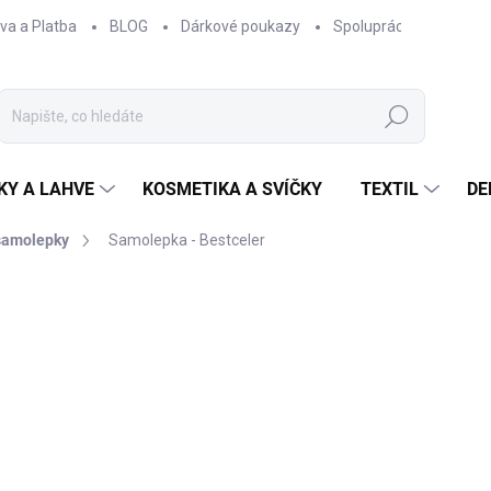
va a Platba
BLOG
Dárkové poukazy
Spolupráce
Obcho
Hledat
KY A LAHVE
KOSMETIKA A SVÍČKY
TEXTIL
DE
samolepky
Samolepka - Bestceler
NAČKA:
EPIPÍ
35 Kč
28,93 Kč bez DPH
Měrná
SKLADEM
cena: