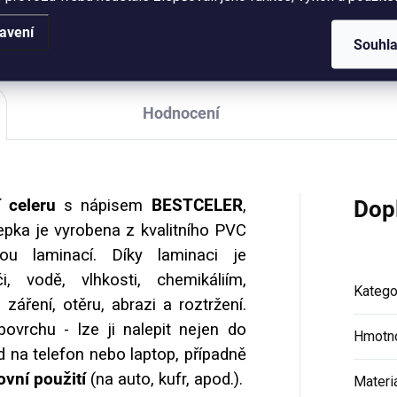
avení
Souhl
Hodnocení
í celeru
s nápisem
BESTCELER
,
Dop
lepka je vyrobena z kvalitního PVC
ou laminací. Díky laminaci je
 vodě, vlhkosti, chemikáliím,
Katego
záření, otěru, abrazi a roztržení.
povrchu - lze ji nalepit nejen do
Hmotn
ad na telefon nebo laptop, případně
vní použití
(na auto, kufr, apod.).
Materi