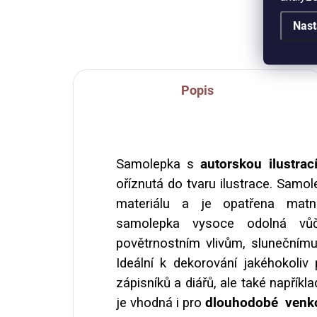
Nast
Popis
Samolepka s
autorskou ilustrac
oříznutá do tvaru ilustrace. Samo
materiálu a je opatřena matn
samolepka vysoce odolná vůči,
povětrnostním vlivům, slunečnímu 
Ideální k dekorování jakéhokoliv 
zápisníků a diářů, ale také napříkl
je vhodná i pro
dlouhodobé venko