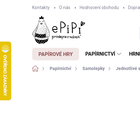
Přejít
Kontakty
O nás
Hodnocení obchodu
Dopra
na
obsah
PAPÍRNICTVÍ
HRN
PAPÍROVÉ HRY
Domů
Papírnictví
Samolepky
Jednotlivé 
Neohodnoceno
Podrobnosti hodnocení
Z