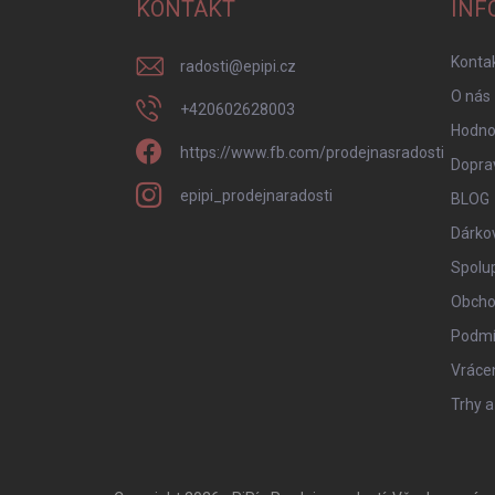
a
KONTAKT
INF
t
í
Konta
radosti
@
epipi.cz
O nás
+420602628003
Hodno
https://www.fb.com/prodejnasradosti
Doprav
epipi_prodejnaradosti
BLOG
Dárko
Spolu
Obcho
Podmí
Vrácen
Trhy a