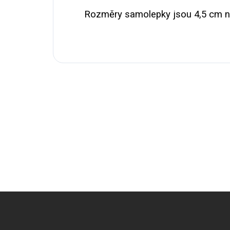
Rozměry samolepky jsou 4,5 cm na
Z
á
p