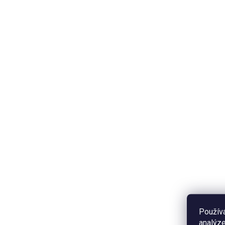
3810
SKLADEM
Samolepka - Ježek
Sa
35 Kč
35
Do košíku
Odolná laminovaná dekorativní
Odo
samolepka s motivem ježka.
sam
Rozměr 5,5 x 5,5 cm, PVC
Roz
Použív
materiál. Cena za 1 kus.
Cen
analýze