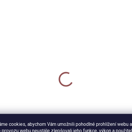
3273
SKLADEM
SKL
molepka - Holub
Samolepka - Polib mi
 Kč
35 Kč
Do košíku
Do košíku
lná laminovaná dekorativní
Odolná dekorativní samolepk
olepka s motivem holuba.
důležitým vzkazem pro okolí.
měr 6 x 6,5 cm, PVC materiál.
áme cookies, abychom Vám umožnili pohodlné prohlížení webu a
Průměr samolepky 6 cm, PV
a za 1 kus.
 provozu webu neustále zlepšovali jeho funkce, výkon a použitel
materiál. Cena za 1 kus.