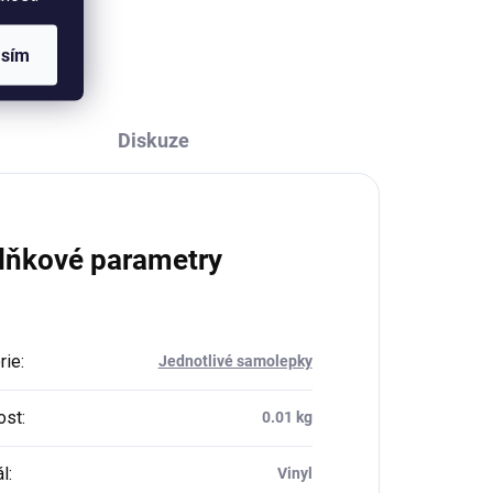
růžovém podkladu. Průměr 6 cm,
PVC materiál. Cena za 1 kus.
asím
Diskuze
lňkové parametry
rie
:
Jednotlivé samolepky
ost
:
0.01 kg
ál
:
Vinyl