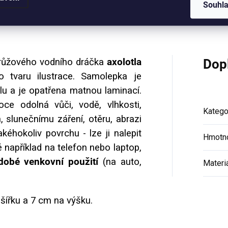
Souhl
Hodnocení (2)
růžového vodního dráčka
axolotla
Dop
o tvaru ilustrace. Samolepka je
lu a je opatřena matnou laminací.
ce odolná vůči, vodě, vlhkosti,
Katego
, slunečnímu záření, otěru, abrazi
akéhokoliv povrchu - lze ji nalepit
Hmotn
é například na telefon nebo laptop,
dobé venkovní použití
(na auto,
Materi
šířku a 7 cm na výšku.