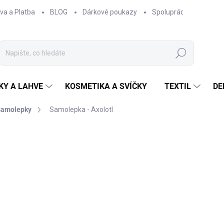
va a Platba
BLOG
Dárkové poukazy
Spolupráce
Obcho
Hledat
KY A LAHVE
KOSMETIKA A SVÍČKY
TEXTIL
DE
samolepky
Samolepka - Axolotl
ČKA:
EPIPÍ
35 Kč
28,93 Kč bez DPH
Měrná
SKLADEM
cena: