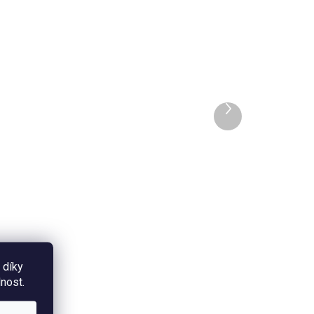
SKLADEM
ADEM
Samolepka - Jsem
princezna
Další
produkt
35 Kč
Do košíku
a s
Dekorativní kulatá samolepka s
motivem lenochoda a nápisem
C
"Jsem princezna" na světle
růžovém podkladu. Průměr 6 cm,
PVC materiál. Cena za 1 kus.
 díky
nost.