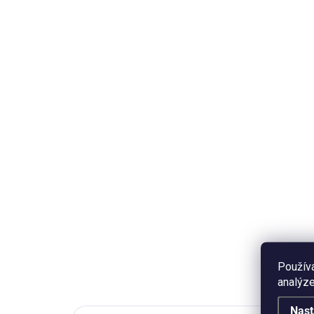
SKLADEM
Samolepka - Ježek
Sa
35 Kč
35
Do košíku
Odolná laminovaná dekorativní
Odo
samolepka s motivem ježka.
sam
Rozměr 5,5 x 5,5 cm, PVC
Roz
materiál. Cena za 1 kus.
Cen
Použív
analýze
Nast