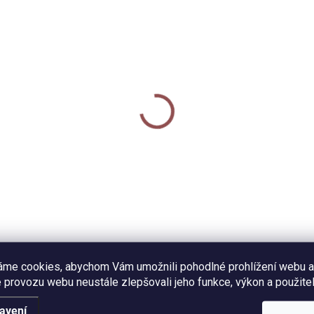
SKLADEM
SKL
molepka - Holub
Samolepka - Polib mi
 Kč
35 Kč
Do košíku
Do košíku
lná laminovaná dekorativní
Odolná dekorativní samolepk
olepka s motivem holuba.
důležitým vzkazem pro okolí.
měr 6 x 6,5 cm, PVC materiál.
Průměr samolepky 6 cm, PV
a za 1 kus.
materiál. Cena za 1 kus.
áme cookies, abychom Vám umožnili pohodlné prohlížení webu a
 provozu webu neustále zlepšovali jeho funkce, výkon a použitel
avení