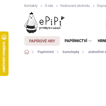
Přejít
Kontakty
O nás
Hodnocení obchodu
Dopra
na
obsah
PAPÍRNICTVÍ
HRN
PAPÍROVÉ HRY
Domů
Papírnictví
Samolepky
Jednotlivé 
2 hodnocení
Podrobnosti hodnocení
ZNA