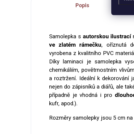
Popis
Samolepka s
autorskou ilustrací
ve zlatém rámečku
, oříznutá d
vyrobena z kvalitního PVC materiá
Díky laminaci je samolepka vyso
chemikáliím, povětrnostním vlivům
a roztržení. Ideální k dekorování j
nejen do zápisníků a diářů, ale tak
případně je vhodná i pro
dlouho
kufr, apod.).
Rozměry samolepky jsou 5 cm na 