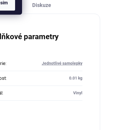
asím
Diskuze
lňkové parametry
rie
:
Jednotlivé samolepky
ost
:
0.01 kg
ál
:
Vinyl