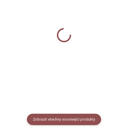
SKLADEM
SKLADEM
Nažehlovačka - Zajíc
Nažehlovačky arch -
Zajíci
50 Kč
250 Kč
Do košíku
Do košíku
Nažehlovačka na textil s
autorským motivem zajíce,
Nažehlovačky na textil s
rozměr cca 9x4,5 cm, cena za 1
autorskými motivy
ks.
jarních zajíců, rozměr archu
cca 14,5 x 20 cm, cena za 1
arch.
Zobrazit všechny související produkty