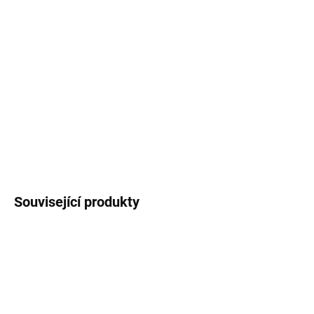
Odolná laminovaná dekorativní
samolepka
s
motivem
zajíce
doplněna textem
"Always on the
move"
. Rozměr 8x4 cm, PVC materiál.
Cena za 1
kus
.
DETAILNÍ INFORMACE
ZEPTAT SE
HLÍDAT
Související produkty