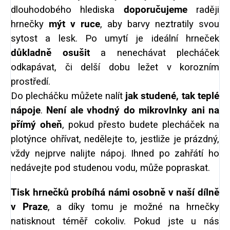
dlouhodobého hlediska
doporučujeme
raději
hrnečky
mýt v ruce
, aby barvy neztratily svou
sytost a lesk. Po umytí je ideální hrneček
důkladně osušit
a nenechávat plecháček
odkapávat, či delší dobu ležet v korozním
prostředí.
Do plecháčku můžete nalít
jak studené, tak teplé
nápoje
.
Není ale vhodný do mikrovlnky ani na
přímý oheň
, pokud přesto budete plecháček na
plotýnce ohřívat, nedělejte to, jestliže je prázdný,
vždy nejprve nalijte nápoj. Ihned po zahřátí ho
nedávejte pod studenou vodu, může popraskat.
Tisk hrnečků probíhá námi osobně v naší dílně
v Praze
, a díky tomu je možné na hrnečky
natisknout téměř cokoliv. Pokud jste u nás