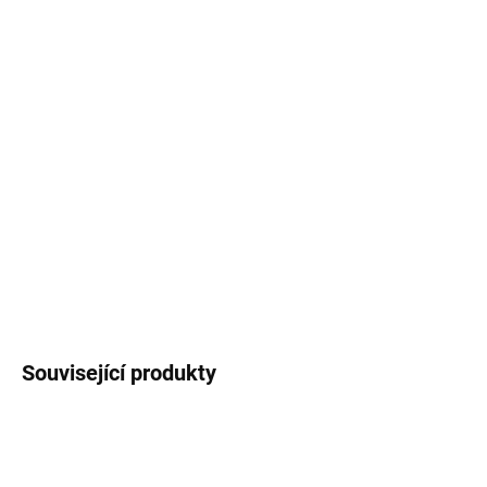
−
+
Přidat do košíku
Smaltovaný hrneček / plecháček
s černým
lemem potištěný autorskými
ilustracemi
slepic
.
Objem buď
330 ml
nebo
460
ml
(měřeno po okraj hrnečku).
DETAILNÍ INFORMACE
ZEPTAT SE
HLÍDAT
Související produkty