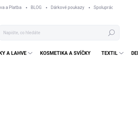
va a Platba
BLOG
Dárkové poukazy
Spolupráce
Obcho
Hledat
KY A LAHVE
KOSMETIKA A SVÍČKY
TEXTIL
DE
NAČKA:
EPIPÍ
150 Kč
123,97 Kč bez DPH
Měrná
NA DOTAZ
cena:
Keramický podtácek
s m