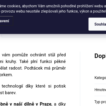
imi autorskými motivy (ne)
áme cookies, abychom Vám umožnili pohodlné prohlížení webu a
a - králík na smetaně, kuře...
 provozu webu neustále zlepšovali jeho funkce, výkon a použitel
avení
Souhl
Hodnocení
 vám pomůže ochránit stůl před
Dop
i kruhy. Také plní funkci pěkné
ělat radost. Podtácek má průměr
korkem.
Katego
technologií díky které si potisk
Hmotn
ost barev.
Typ pr
bně v naší dílně v Praze
, a díky