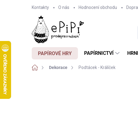
Přejít
Kontakty
O nás
Hodnocení obchodu
Dopra
na
obsah
PAPÍRNICTVÍ
HRN
PAPÍROVÉ HRY
Domů
Dekorace
Podtácek - Králíček
Neohodnoceno
Podrobnosti hodnocení
Z