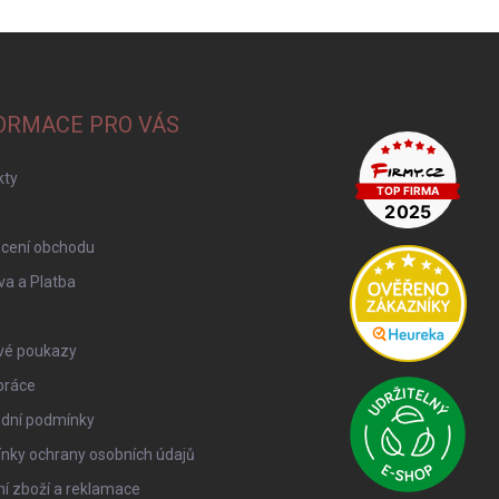
ORMACE PRO VÁS
kty
cení obchodu
a a Platba
vé poukazy
práce
dní podmínky
nky ochrany osobních údajů
í zboží a reklamace