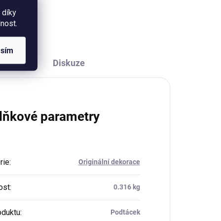
taky leze jaro. :-) Formát A6,
 díky
pohlednicový papír 300g. Balení
nost.
obsahuje obálku z...
asím
Diskuze
lňkové parametry
rie
:
Originální dekorace
ost
:
0.316 kg
oduktu
:
Podtácek