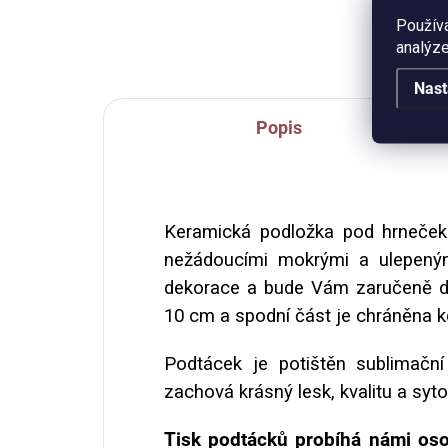
sešit.
naš
Použív
jídl
analýze
Nast
Popis
Keramická podložka pod hrneček
nežádoucími mokrými a ulepeným
dekorace a bude Vám zaručeně d
10 cm a spodní část je chráněna 
Podtácek je potištěn sublimační 
zachová krásný lesk, kvalitu a syt
Tisk podtácků probíhá námi oso