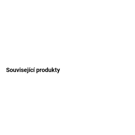
16
autorských ilustrací
psů
s vyznačenou cestou
pro vystřižení + provázek.
DETAILNÍ INFORMACE
ZEPTAT SE
HLÍDAT
Související produkty