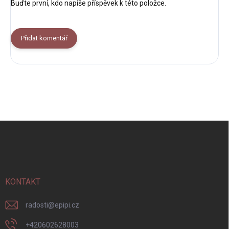
Buďte první, kdo napíše příspěvek k této položce.
Přidat komentář
Z
á
p
a
t
í
KONTAKT
radosti
@
epipi.cz
+420602628003