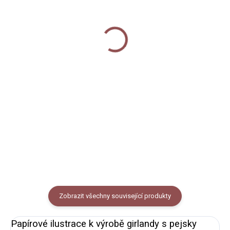
SKLADEM
SKLADEM
Pexeso - Kočky a psi
Záložka - Psi
140 Kč
35 Kč
Do košíku
Do košíku
Hra pexeso s autorskými
Záložka s akvarelovou ilustrací
ilustracemi nejrůznějších
pejsků. Rozměry 50 x 150 mm,
ras koček a psů. 30 párů +
povrchová úprava Soft Touch.
záložka a krabička ke složení
ZDARMA. Matný křídový papír.
Zobrazit všechny související produkty
Papírové ilustrace k výrobě girlandy s pejsky