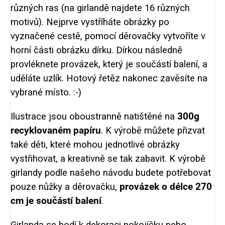
různých ras (na girlandě najdete 16 různých
motivů). Nejprve vystříháte obrázky po
vyznačené cestě, pomocí děrovačky vytvoříte v
horní části obrázku dírku. Dírkou následně
provléknete provázek, který je součástí balení, a
uděláte uzlík. Hotový řetěz nakonec zavěsíte na
vybrané místo. :-)
Ilustrace jsou oboustranně natištěné na
300g
recyklovaném papíru
. K výrobě můžete přizvat
také děti, které mohou jednotlivé obrázky
vystřihovat, a kreativně se tak zabavit. K výrobě
girlandy podle našeho návodu budete potřebovat
pouze nůžky a děrovačku,
provázek o délce 270
cm je součástí balení
.
Girlanda se hodí k dekoraci pokojíčku nebo