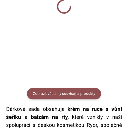
450 ml - Ptáčci v zimě
690 Kč
380 Kč
Do košíku
Do košíku
Termoska z kvalitní nerezové
oceli se šroubovacím uzávěrem
Velký keramický hrnek s retro
a vrchním uzávěrem
vzhledem potištěný našimi
použitelným jako kelímek na pití.
autorskými ilustracemi ptáčků
Termoska je potištěná autorskou
připravených na zimní
ilustrací ptáků. Objem láhve...
radovánky. Objem 450
ml (měřeno po okraj hrnečku).
Zobrazit všechny související produkty
Dárková sada obsahuje
krém na ruce s vůní
šeříku
a
balzám na rty,
které vznikly v naší
spolupráci s českou kosmetikou Ryor, společně