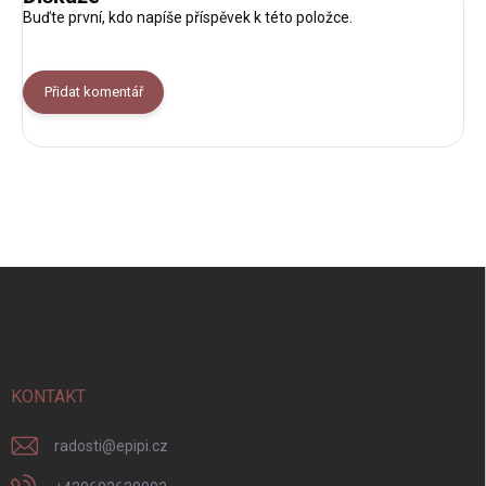
Buďte první, kdo napíše příspěvek k této položce.
Přidat komentář
Z
á
p
a
t
í
KONTAKT
radosti
@
epipi.cz