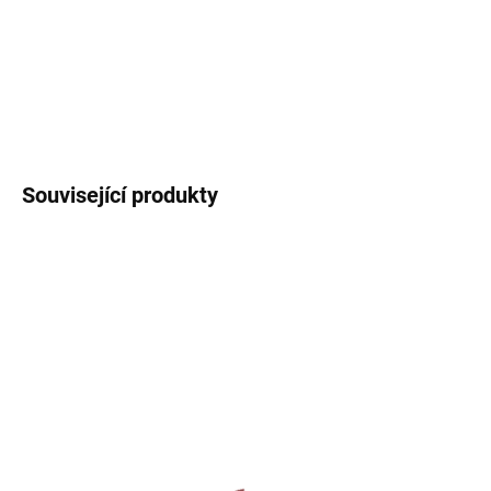
tužku.
DETAILNÍ INFORMACE
ZEPTAT SE
HLÍDAT
Související produkty
SKLADEM
SKLADEM
Velký keramický hrnek
Termoska 750 ml - Ptáci