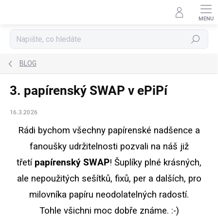
Přejít
na
obsah
Hledat
BLOG
3. papírenský SWAP v ePiPí
16.3.2026
Rádi bychom všechny papírenské nadšence a
fanoušky udržitelnosti pozvali na náš již
třetí
papírenský SWAP
! Šuplíky plné krásných,
ale nepoužitých sešítků, fixů, per a dalších, pro
milovníka papíru neodolatelných radostí.
Tohle
v
šichni moc dobře známe. :-)