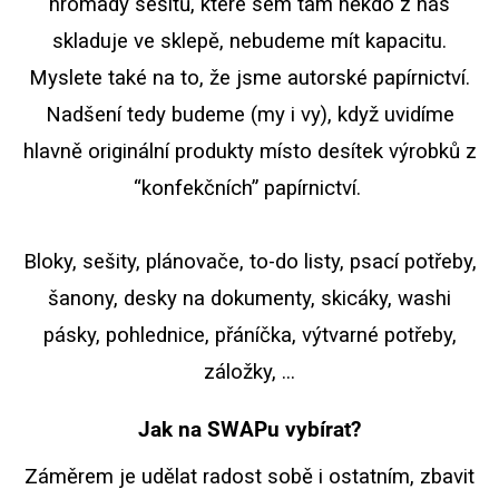
hromady sešitů, které sem tam někdo z nás
skladuje ve sklepě, nebudeme mít kapacitu.
Myslete také na to, že jsme autorské papírnictví.
Nadšení tedy budeme (my i vy), když uvidíme
hlavně originální produkty místo desítek výrobků z
“konfekčních” papírnictví.
Bloky, sešity, plánovače, to-do listy, psací potřeby,
šanony, desky na dokumenty, skicáky, washi
pásky, pohlednice, přáníčka, výtvarné potřeby,
záložky, ...
Jak na SWAPu vybírat?
Záměrem je udělat radost sobě i ostatním, zbavit