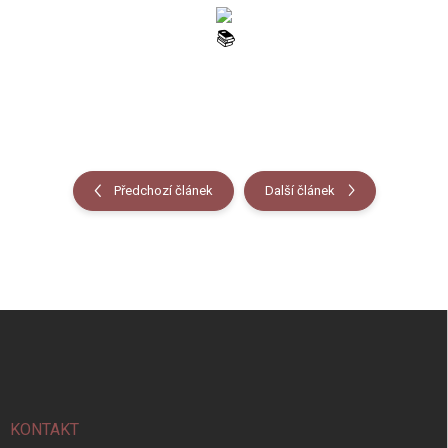
Předchozí článek
Další článek
Z
á
p
a
t
í
KONTAKT