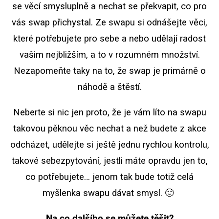
se věcí smysluplně a nechat se překvapit, co pro
vás swap přichystal. Ze swapu si odnášejte věci,
které potřebujete pro sebe a nebo udělají radost
vašim nejbližším, a to v rozumném množství.
Nezapomeňte taky na to, že swap je primárně o
náhodě a štěstí.
Neberte si nic jen proto, že je vám líto na swapu
takovou pěknou věc nechat a než budete z akce
odcházet, udělejte si ještě jednu rychlou kontrolu,
takové sebezpytování, jestli máte opravdu jen to,
co potřebujete… jenom tak bude totiž celá
myšlenka swapu dávat smysl. 🙂
Na co dalšího se můžete těšit?