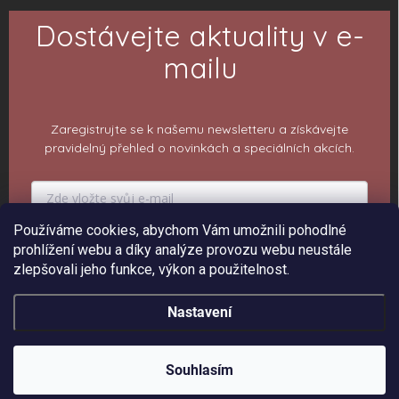
Dostávejte aktuality v e-
mailu
Zaregistrujte se k našemu newsletteru a získávejte
pravidelný přehled o novinkách a speciálních akcích.
Používáme cookies, abychom Vám umožnili pohodlné
PŘIHLÁSIT K ODBĚRU
prohlížení webu a díky analýze provozu webu neustále
zlepšovali jeho funkce, výkon a použitelnost.
Nastavení
Copyright 2026
ePiPí - Prodejna radostí
. Všechna práva vyhrazena.
Upravit
nastavení cookies
Souhlasím
Vytvořil Shoptet