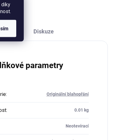
 díky
nost.
asím
Diskuze
lňkové parametry
rie
:
Originální blahopřání
ost
:
0.01 kg
Neotevírací