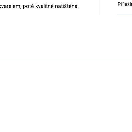
Příleži
kvarelem, poté kvalitně natištěná.