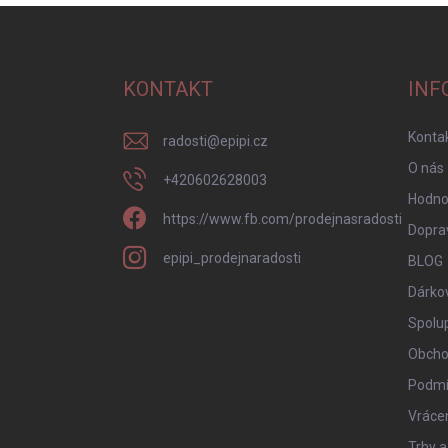
Z
á
p
a
KONTAKT
INF
t
í
Konta
radosti
@
epipi.cz
O nás
+420602628003
Hodno
https://www.fb.com/prodejnasradosti
Doprav
epipi_prodejnaradosti
BLOG
Dárko
Spolu
Obcho
Podmí
Vrácen
Trhy a