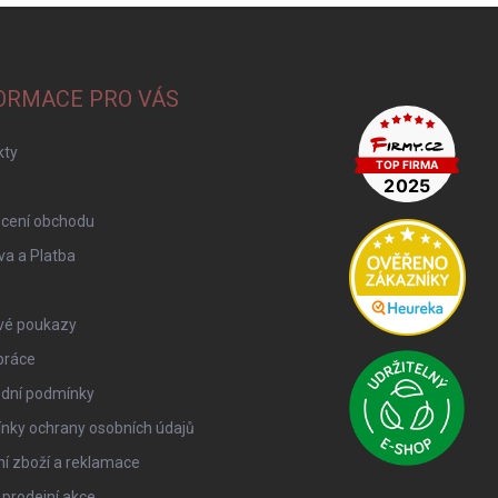
ORMACE PRO VÁS
kty
cení obchodu
a a Platba
vé poukazy
práce
dní podmínky
nky ochrany osobních údajů
í zboží a reklamace
 prodejní akce