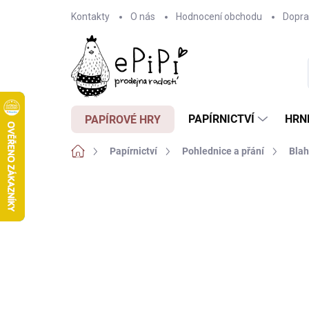
Přejít
Kontakty
O nás
Hodnocení obchodu
Dopra
na
obsah
PAPÍRNICTVÍ
HRN
PAPÍROVÉ HRY
Domů
Papírnictví
Pohlednice a přání
Blah
Neohodnoceno
Podrobnosti hodnocení
Z