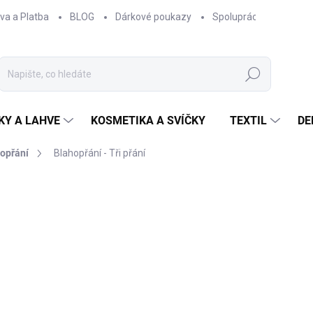
va a Platba
BLOG
Dárkové poukazy
Spolupráce
Obcho
Hledat
KY A LAHVE
KOSMETIKA A SVÍČKY
TEXTIL
DE
opřání
Blahopřání - Tři přání
NAČKA:
EPIPÍ
60 Kč
49,59 Kč bez DPH
Měrná
SKLADEM
cena: