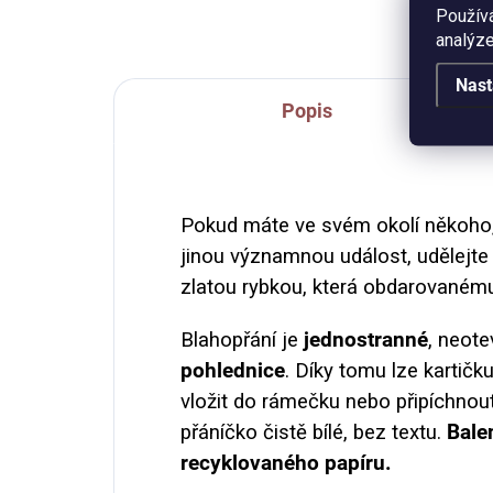
Použív
analýze
Nast
Popis
Pokud máte ve svém okolí někoho, 
jinou významnou událost, udělejt
zlatou rybkou, která obdarovanému z
Blahopřání je
jednostranné
, neote
pohlednice
. Díky tomu lze kartičk
vložit do rámečku nebo připíchnout
přáníčko čistě bílé, bez textu.
Balen
recyklovaného papíru.