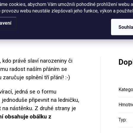
áme cookies, abychom Vám umožnili pohodlné prohlížení webu a
 provozu webu neustále zlepšovali jeho funkce, výkon a použitel
avení
Souhl
Hodnocení
kdo právě slaví narozeniny či
Dop
e mu radost naším přáním se
aručuje splnění tří přání! :-)
Katego
vírací, jedná se o formu
u jednoduše připevnit na ledničku,
Hmotn
 na nástěnku. Z druhé strany je
í obsahuje obálku z
Typ
: