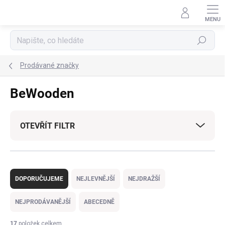
Přejít
na
obsah
Hledat
Prodávané značky
BeWooden
OTEVŘÍT FILTR
Ř
a
DOPORUČUJEME
NEJLEVNĚJŠÍ
NEJDRAŽŠÍ
z
e
NEJPRODÁVANĚJŠÍ
ABECEDNĚ
n
í
17
položek celkem