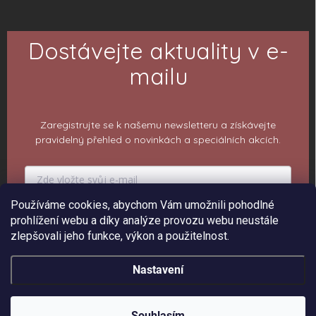
Dostávejte aktuality v e-
mailu
Zaregistrujte se k našemu newsletteru a získávejte
pravidelný přehled o novinkách a speciálních akcích.
Používáme cookies, abychom Vám umožnili pohodlné
PŘIHLÁSIT K ODBĚRU
prohlížení webu a díky analýze provozu webu neustále
zlepšovali jeho funkce, výkon a použitelnost.
Nastavení
Copyright 2026
ePiPí - Prodejna radostí
. Všechna práva vyhrazena.
Upravit
nastavení cookies
Souhlasím