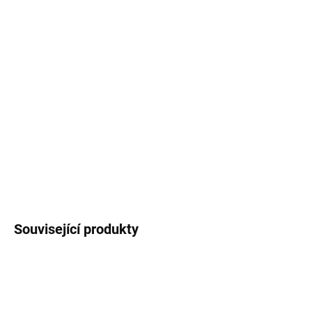
Ušetříte
0 Kč
−
+
Přidat do košíku
Dárkový balicí papír
s autorským motivem
lesních bobulí
. Rozměr
A1
- 841 x 594 mm.
DETAILNÍ INFORMACE
ZEPTAT SE
HLÍDAT
Související produkty