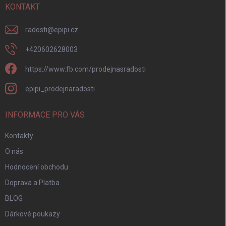
í
KONTAKT
radosti
@
epipi.cz
+420602628003
https://www.fb.com/prodejnasradosti
epipi_prodejnaradosti
INFORMACE PRO VÁS
Kontakty
O nás
Hodnocení obchodu
Doprava a Platba
BLOG
Dárkové poukazy