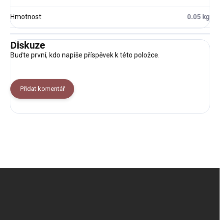
Hmotnost
:
0.05 kg
Diskuze
Buďte první, kdo napíše příspěvek k této položce.
Přidat komentář
Z
á
p
a
t