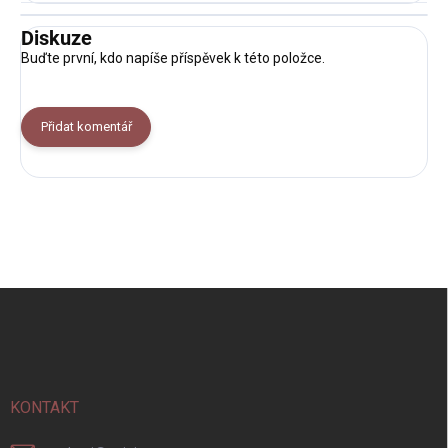
Diskuze
Buďte první, kdo napíše příspěvek k této položce.
Přidat komentář
Z
á
p
a
t
í
KONTAKT