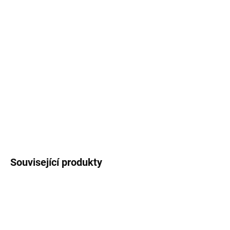
−
+
Přidat do košíku
Velký
keramický hrnek
s retro vzhledem
potištěný naší autorskou ilustrací
lesních
zvířátek
. Objem
450 ml
(měřeno po okraj
hrnečku).
DETAILNÍ INFORMACE
ZEPTAT SE
HLÍDAT
Související produkty
3 + 1