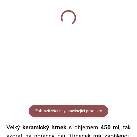
Plecháček - Ptáci z
- Ptáci z města
města
360 Kč
330 Kč
od
Detail
Detail
Keramický hrnek s černým
lemem potištěný autorskou
Smaltovaný hrneček /
ilustrací městských ptáků s
plecháček s černým lemem
českými názvy. Objem 250
potištěný autorskou
ml (měřeno po okraj hrnečku),
ilustrací městských ptáků s
vzhled smaltovaného plecháčku.
českými názvy. Objem buď 330
ml nebo 460 ml (měřeno po...
Zobrazit všechny související produkty
Velký
keramický hrnek
s objemem
450 ml
, tak
akorát na pořádný čaj. Hrneček má zaoblenou