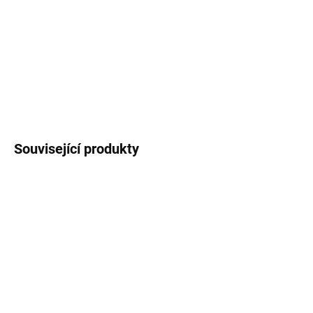
potištěný naší autorskou ilustrací
ptáků ve
městě
. Objem
450 ml
(měřeno po okraj hrnečku).
DETAILNÍ INFORMACE
ZEPTAT SE
HLÍDAT
Související produkty
NA DOTAZ - VYROBÍME
NA DOTAZ - VYROBÍME
Keramický hrnek 250 ml