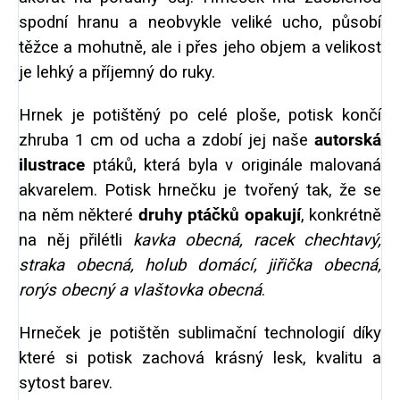
spodní hranu a neobvykle veliké ucho, působí
těžce a mohutně, ale i přes jeho objem a velikost
je lehký a příjemný do ruky.
Hrnek je potištěný po celé ploše, potisk končí
zhruba 1 cm od ucha a zdobí jej naše
autorská
ilustrace
ptáků, která byla v originále malovaná
akvarelem. Potisk hrnečku je tvořený tak, že se
na něm některé
druhy ptáčků opakují
, konkrétně
na něj přilétli
kavka obecná, racek chechtavý,
straka obecná, holub domácí, jiřička obecná,
rorýs obecný a vlaštovka obecná
.
Hrneček je potištěn sublimační technologií díky
které si potisk zachová krásný lesk, kvalitu a
sytost barev.