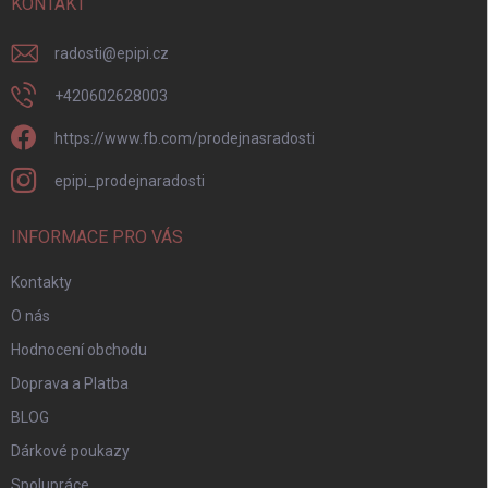
í
KONTAKT
radosti
@
epipi.cz
+420602628003
https://www.fb.com/prodejnasradosti
epipi_prodejnaradosti
INFORMACE PRO VÁS
Kontakty
O nás
Hodnocení obchodu
Doprava a Platba
BLOG
Dárkové poukazy
Spolupráce