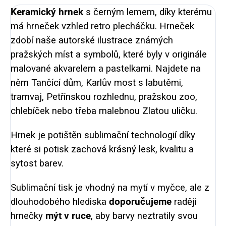
Keramický hrnek
s černým lemem, díky kterému
má hrneček vzhled retro plecháčku. Hrneček
zdobí naše autorské ilustrace známých
pražských míst a symbolů, které byly v originále
malované akvarelem a pastelkami.
Najdete na
něm Tančící dům, Karlův most s labutěmi,
tramvaj, Petřínskou rozhlednu, pražskou zoo,
chlebíček nebo třeba malebnou Zlatou uličku.
Hrnek je potištěn sublimační technologií díky
které si potisk zachová krásný lesk, kvalitu a
sytost barev.
Sublimační tisk je vhodný na mytí v myčce, ale z
dlouhodobého hlediska
doporučujeme
raději
hrnečky
mýt v ruce
, aby barvy neztratily svou