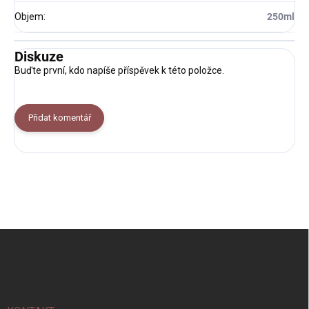
Objem
:
250ml
Diskuze
Buďte první, kdo napíše příspěvek k této položce.
Přidat komentář
Z
á
p
a
t