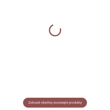
SKLADEM
MOMENTÁLNĚ NEDOSTUPNÉ
Samolepky - Praha
Termoska 1000 ml -
Praha
50 Kč
800 Kč
Do košíku
Detail
Papírové dekorativní samolepky
s autorským motivem známých
Termoska z kvalitní nerezové
pražských míst a symbolů.
oceli s dvoudílným modrým
Velikost archu A6.
šroubovacím plastovým
uzávěrem, který má v horní části
vytvořené plastové poutko pro
pohodlné nošení. Termoska je...
Zobrazit všechny související produkty