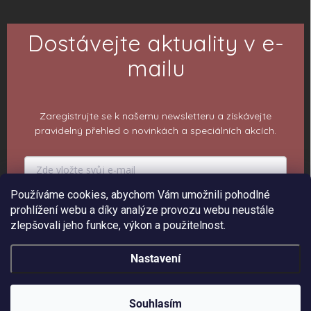
Dostávejte aktuality v e-
mailu
Zaregistrujte se k našemu newsletteru a získávejte
pravidelný přehled o novinkách a speciálních akcích.
Používáme cookies, abychom Vám umožnili pohodlné
PŘIHLÁSIT K ODBĚRU
prohlížení webu a díky analýze provozu webu neustále
zlepšovali jeho funkce, výkon a použitelnost.
Nastavení
Copyright 2026
ePiPí - Prodejna radostí
. Všechna práva vyhrazena.
Upravit
nastavení cookies
Souhlasím