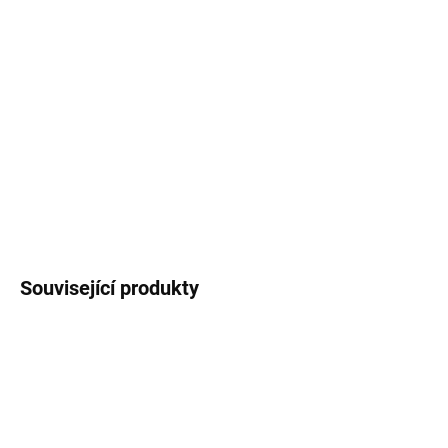
Keramický hrnek
s černým lemem potištěný
autorskými ilustracemi
známých pražských míst
a symbolů.
Objem
250 ml
(měřeno po okraj
hrnečku), vzhled smaltovaného plecháčku.
DETAILNÍ INFORMACE
ZEPTAT SE
HLÍDAT
Související produkty
3 + 1