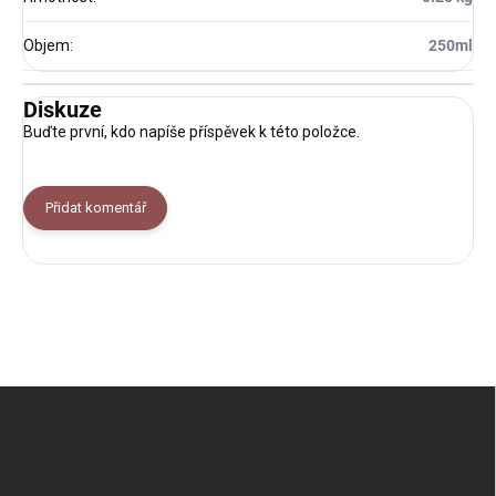
Objem
:
250ml
Diskuze
Buďte první, kdo napíše příspěvek k této položce.
Přidat komentář
Z
á
p
a
t