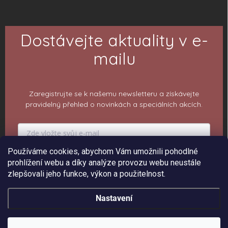
Dostávejte aktuality v e-
mailu
Zaregistrujte se k našemu newsletteru a získávejte
pravidelný přehled o novinkách a speciálních akcích.
Používáme cookies, abychom Vám umožnili pohodlné
PŘIHLÁSIT K ODBĚRU
prohlížení webu a díky analýze provozu webu neustále
zlepšovali jeho funkce, výkon a použitelnost.
Nastavení
Copyright 2026
ePiPí - Prodejna radostí
. Všechna práva vyhrazena.
Upravit
nastavení cookies