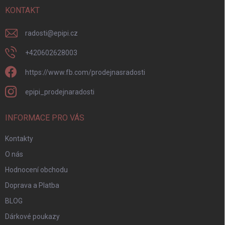
í
KONTAKT
radosti
@
epipi.cz
+420602628003
https://www.fb.com/prodejnasradosti
epipi_prodejnaradosti
INFORMACE PRO VÁS
Kontakty
O nás
Hodnocení obchodu
Doprava a Platba
BLOG
Dárkové poukazy