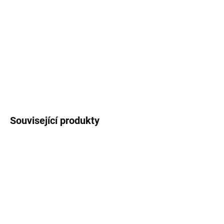
autorskou ilustrací
tasmánského čerta
. Objem
250 ml
(měřeno po okraj hrnečku), vzhled
smaltovaného plecháčku.
DETAILNÍ INFORMACE
ZEPTAT SE
HLÍDAT
Související produkty
AKCE
SKLADEM
SKLADEM