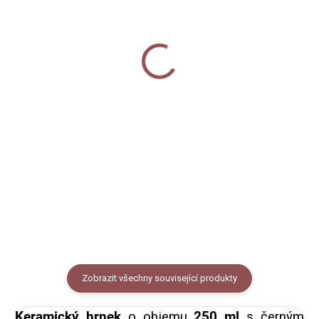
Plakát - Austrálie
Placka - Jsem pěknej
ďábel
130 Kč
od
40 Kč
Detail
Do košíku
Plakát s autorskými ilustracemi
australských zvířat o rozměru
Placka s autorskou ilustrací
A4 nebo A3. Plakát je tištěn na
tasmánského čerta. Průměr
pevný 300g papír s hrubší
placky 44 mm, zavírání na
texturou.
špendlík.
Zobrazit všechny související produkty
Keramický hrnek
o objemu
250 ml
s černým