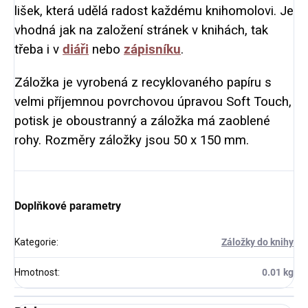
lišek, která udělá radost každému knihomolovi. Je
vhodná jak na založení stránek v knihách, tak
třeba i v
diáři
nebo
zápisníku
.
Záložka je vyrobená z recyklovaného papíru s
velmi příjemnou povrchovou úpravou Soft Touch,
potisk je oboustranný a záložka má zaoblené
rohy. Rozměry záložky jsou 50 x 150 mm.
Doplňkové parametry
Kategorie
:
Záložky do knihy
Hmotnost
:
0.01 kg