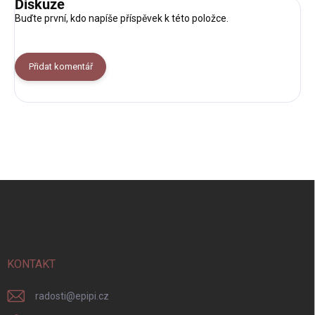
Diskuze
Buďte první, kdo napíše příspěvek k této položce.
Přidat komentář
Z
á
p
a
t
í
KONTAKT
radosti
@
epipi.cz