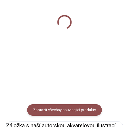
SKLADEM
Tužka - Lišky
Taštička velká - Lišky
40 Kč
400 Kč
Do košíku
Detail
Obyčejná tužka s celoplošným
Taštička ve tvaru obdélníku s
digitálním potiskem s motivem
autorským motivem lišek na
lišek na světle růžovém
starorůžovém podkladu.
podkladu. Tvrdost tužky
Vysokogramážní bavlna, barevné
HB. Vyrobeno z lipového dřeva z
varianty zipu. Rozměry 210x110
obnovitelných zdrojů.
mm.
Zobrazit všechny související produkty
Záložka s naší autorskou akvarelovou ilustrací