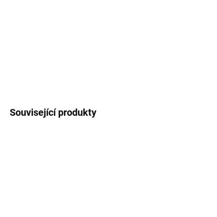
Záložka
s akvarelovou ilustrací lišek. Rozměry 50
x 150 mm, povrchová úprava Soft Touch.
DETAILNÍ INFORMACE
ZEPTAT SE
HLÍDAT
Související produkty
SKLADEM