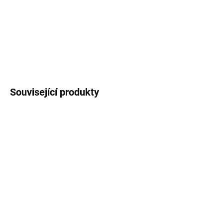
Sada 5 ks.
DETAILNÍ INFORMACE
ZEPTAT SE
HLÍDAT
Související produkty
SKLADEM
SKLADEM
Vánoční blahopřání -
Girlanda - Vánoční
Vánoční ozdoby