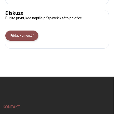
Diskuze
Buďte první, kdo napíše příspěvek k této položce.
Přidat komentář
Z
á
p
a
t
í
KONTAKT