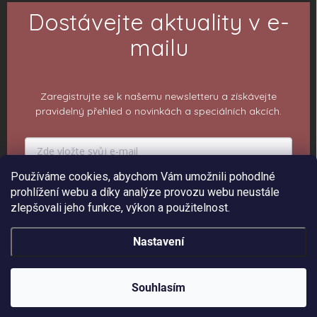
Dostávejte aktuality v e-
mailu
Zaregistrujte se k našemu newsletteru a získávejte
pravidelný přehled o novinkách a speciálních akcích.
Používáme cookies, abychom Vám umožnili pohodlné
PŘIHLÁSIT K ODBĚRU
prohlížení webu a díky analýze provozu webu neustále
zlepšovali jeho funkce, výkon a použitelnost.
Nastavení
Copyright 2026
ePiPí - Prodejna radostí
. Všechna práva vyhrazena.
Upravit
nastavení cookies
Souhlasím
Vytvořil Shoptet
Sleva 150 Kč na 1. objednávku ❤️