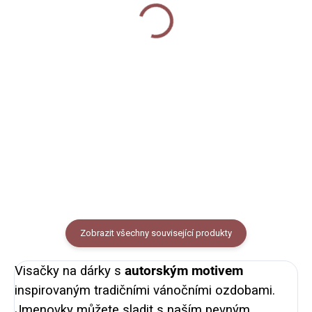
ozdoby
60 Kč
150 Kč
Do košíku
Do košíku
Vánoční pohlednice s autorskou
11 autorských ilustrací
ilustrací vánočních ozdob, lze
tradičních vánočních ozdob s
využít i jako přání nebo obrázek k
vyznačenou cestou pro
zarámování. Formát A6,
vystřižení + provázek.
pohlednicový papír 300g. Balení
obsahuje obálku z...
Zobrazit všechny související produkty
Visačky na dárky s
autorským motivem
inspirovaným tradičními vánočními ozdobami.
Jmenovky můžete sladit s naším pevným